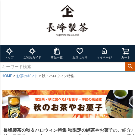
トップ
ご利用ガイド
商品一覧
お気に入り
マイページ
カート
HOME
お茶のギフト
秋・ハロウィン特集
長峰製茶の秋＆ハロウィン特集
秋限定の緑茶やお菓子
のご紹介♪