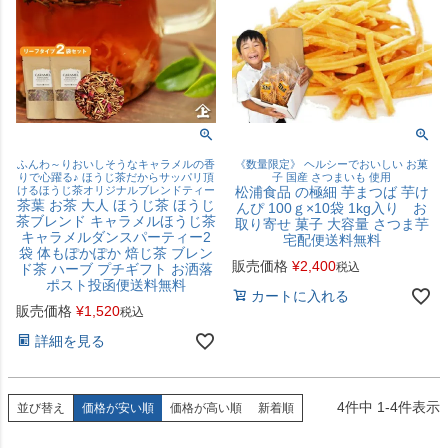
ふんわ～りおいしそうなキャラメルの香
《数量限定》 ヘルシーでおいしい お菓
りで心躍る♪ ほうじ茶だからサッパリ頂
子 国産 さつまいも 使用
けるほうじ茶オリジナルブレンドティー
松浦食品 の極細 芋まつば 芋け
茶葉 お茶 大人 ほうじ茶 ほうじ
んぴ 100ｇ×10袋 1kg入り お
茶ブレンド キャラメルほうじ茶
取り寄せ 菓子 大容量 さつま芋
キャラメルダンスパーティー2
宅配便送料無料
袋 体もぽかぽか 焙じ茶 ブレン
販売価格
¥
2,400
税込
ド茶 ハーブ プチギフト お洒落
ポスト投函便送料無料
カートに入れる
販売価格
¥
1,520
税込
詳細を見る
4
件中
1
-
4
件表示
並び替え
価格が安い順
価格が高い順
新着順