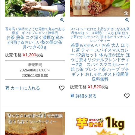
香り高く満月のような芳醇で丸みのある
スパイシーだけど上品なクセになるお茶
緑茶 ギフトプレゼント贈答品
秋冬のほっこり時間にこんなお茶 ほう
お茶 煎茶 コク深く濃厚な旨み
じ茶だからサッパリ頂けるオリジナルブ
レンドティー
が頂けるおいしい秋の限定茶
茶葉もかわいい お茶 大人 ほう
月-つき-80ｇ
じ茶 ティー スパイスマスカレ
販売価格
¥
1,200
ード2袋セット 体もぽかぽか ほ
税込
うじ茶オリジナルブレンドティ
ー2袋 スパイスマスカレード
販売期間
焙じ茶 ブレンド茶 ハーブ プチ
2026/08/03 0:00
〜
ギフト おしゃれ ポスト投函便
2026/11/30 0:00
送料無料
販売価格
¥
1,520
税込
カートに入れる
詳細を見る