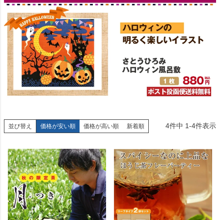
4
件中
1
-
4
件表示
並び替え
価格が安い順
価格が高い順
新着順