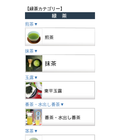
【緑茶カテゴリー】
煎茶▼
抹茶▼
玉露▼
番茶・水出し番茶▼
茎茶▼