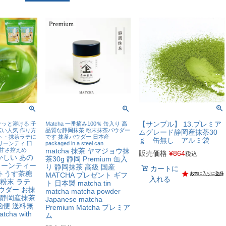
【サンプル】 13.プレミア
ッと溶ける!子
Matcha 一番摘み100％ 缶入り 高
い人気 作り方
品質な静岡抹茶 粉末抹茶パウダー
ムグレード静岡産抹茶30
ト・抹茶ラテに
です 抹茶パウダー 日本産
ｇ 缶無し アルミ袋
リーンティ 臼
packaged in a steel can.
 甘さ控えめ
matcha 抹茶 ヤマジョウ抹
販売価格
¥
864
税込
かしい あの
茶30g 静岡 Premium 缶入
リーンティー
り 静岡抹茶 高級 国産
カートに
ットうす茶糖
MATCHA プレゼント ギフ
入れる
 粉末 ラテ
ト 日本製 matcha tin
ウダー お抹
matcha matcha powder
 静岡産抹茶
Japanese matcha
函便 送料無
Premium Matcha プレミア
atcha with
ム