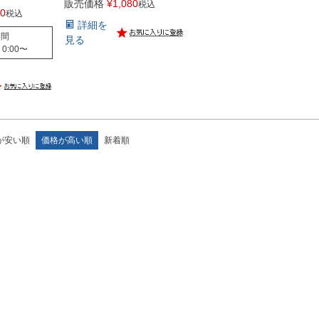
販売価格
¥
1,080
税込
00
税込
詳細を
期間
見る
 0:00
〜
が安い順
価格が高い順
新着順