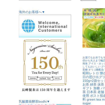
海外のお客様へ▼
お湯でもお水でもサ
供から大人まで幅広
簡単 アイス・ホッ
してもおいしい グ
茶糖 オリゴ糖配合
昭和レトロ 懐
日の思ひ出グ
150g×2袋セ
お茶 緑茶 抹茶
ギフト 加糖 パ
茶 日本茶 老舗
使用 ポスト投
料 green tea m
乳酸菌発酵茶bodhi▼
sugar