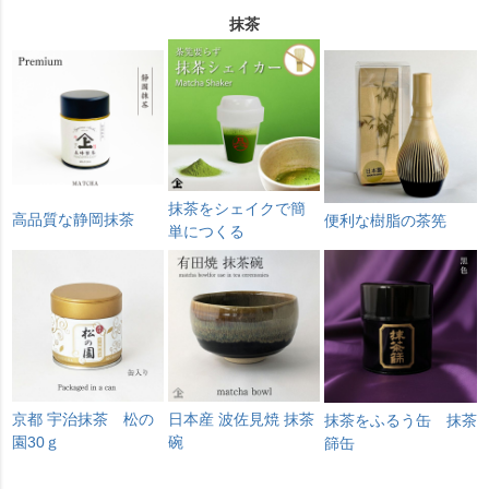
抹茶
抹茶をシェイクで簡
高品質な静岡抹茶
便利な樹脂の茶筅
単につくる
京都 宇治抹茶 松の
日本産 波佐見焼 抹茶
抹茶をふるう缶 抹茶
園30ｇ
碗
篩缶