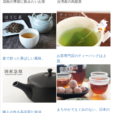
花粉の季節に飲みたいお茶
台湾産の烏龍茶
お茶専門店のティーバッグは上
釜で炒った香ばしい風味。
質。
まろやかでえぐみのない、日本の
職人が作る高品質な急須。