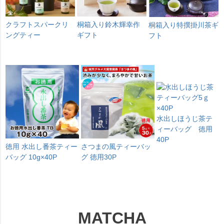
クラフトスパークリ
桐箱入り鈴木輝幸作
桐箱入り特撰掛川茶ギ
ングティー
ギフト
フト
水出しほうじ茶テ
ィーバッグ 徳用
40P
徳用 水出し番茶ティー
さつまの風ティーバッ
バッグ 10g×40P
グ 徳用30P
MATCHA