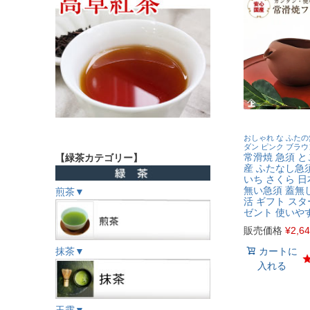
おしゃれ な ふたの
ダン ピンク ブラウ
常滑焼 急須 と
【緑茶カテゴリー】
産 ふたなし急須
いち さくら 日
無い急須 蓋無
煎茶▼
活 ギフト スタ
ゼント 使いや
販売価格
¥
2,6
抹茶▼
カートに
入れる