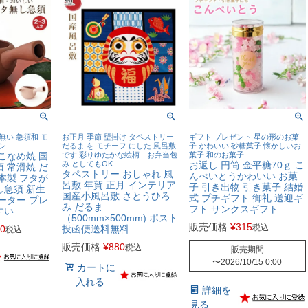
無い 急須和 モ
お正月 季節 壁掛け タペストリー
ギフト プレゼント 星の形のお菓
ン
だるま を モチーフ にした 風呂敷
子 かわいい 砂糖菓子 懐かしいお
こなめ焼 国
です 彩りゆたかな絵柄 お弁当包
菓子 和のお菓子
み としてもOK
お返し 円筒 金平糖70ｇ こ
 常滑焼 だ
タペストリー おしゃれ 風
んぺいとうかわいい お菓
本製 フタが
呂敷 年賀 正月 インテリア
子 引き出物 引き菓子 結婚
し急須 新生
国産小風呂敷 さとうひろ
式 プチギフト 御礼 送迎ギ
ーター プレ
み だるま
フト サンクスギフト
すい
（500mm×500mm) ポスト
販売価格
¥
315
税込
40
投函便送料無料
税込
販売価格
¥
880
税込
販売期間
〜
2026/10/15 0:00
カートに
入れる
詳細を
見る