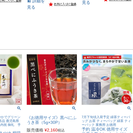
詳細を
見る
見る
やかでグリーン
《お徳用サイズ》黒べにふ
7月下旬頃入荷予定 緑茶ティーバ
答品 鹿児島県
ッグ お茶 ティーバッグ 緑茶 ティ
うき茶（5g×30P）
 内祝 御礼 手
ーパック 業務用 お徳用
予約 温冷OK 徳用サイズ
販売価格
¥
2,160
税込