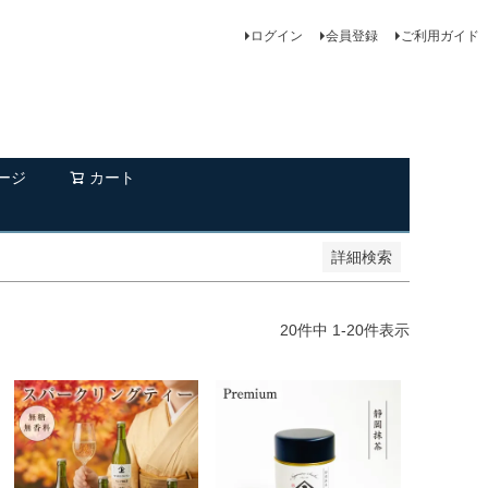
品
し商品を表示しない
ログイン
会員登録
ご利用ガイド
登録順
価格が安い順
価格が高い順
順
レビュー順
キーワードヒット順
ージ
カート
詳細検索
20
件中
1
-
20
件表示