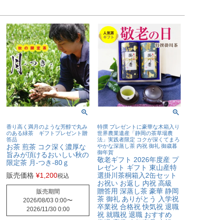
香り高く満月のような芳醇で丸み
特撰 プレゼントに豪華な木箱入り
のある緑茶 ギフトプレゼント贈
世界農業遺産「静岡の茶草場農
答品
法」実践者限定 コクが深くてまろ
お茶 煎茶 コク深く濃厚な
やかな深蒸し茶 内祝 御礼 御歳暮
御年賀
旨みが頂けるおいしい秋の
敬老ギフト 2026年度産 プ
限定茶 月-つき-80ｇ
レゼント ギフト 東山産特
販売価格
¥
1,200
選掛川茶桐箱入2缶セット
税込
お祝い お返し 内祝 高級
贈答用 深蒸し茶 豪華 静岡
販売期間
茶 御礼 ありがとう 入学祝
2026/08/03 0:00
〜
卒業祝 合格祝 快気祝 退職
2026/11/30 0:00
祝 就職祝 退職 おすすめ