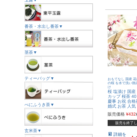
玉露▼
番茶・水出し番茶▼
茎茶▼
ティーバッグ▼
おもてなし 国産 花
の桜 を水で洗い熱
け
桜 塩漬け 国産
カップ 桜茶 4
慶事 お祝 合格
べにふうき茶▼
婚式 お茶 人気
販売価格
¥
432
販売を終了
玄米茶▼
詳細を