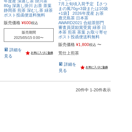
年度産 深蒸し茶 掛川茶
7月上旬頃入荷予定 【さつ
80g 深蒸し掛川 お茶 茶葉
まの風70g×3袋または10袋
静岡茶 煎茶 深むし茶 緑茶
+1袋】 2026年度産 お茶
ポスト投函便送料無料
鹿児島茶 日本茶
販売価格
¥
600
AWARD2021 合組茶部門
税込
審査員奨励賞受賞 緑茶 日
本茶 煎茶 茶葉 お取り寄せ
販売期間
ポスト投函便送料無料
2025/05/15 0:00
〜
販売価格
¥
1,800
〜
税込
詳細を
荒仕上煎茶
見る
詳細を
見る
20
件中
1
-
20
件表示