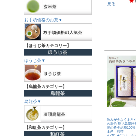
見る
お手頃価格のお茶▼
【ほうじ茶カテゴリー】
ほうじ茶▼
【烏龍茶カテゴリー】
烏龍茶▼
渋みが少なくまろ
の湯色 鹿児島茶贈
【和紅茶カテゴリー】
産の希少品種100%
土産 煎茶