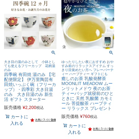
大き目の湯のみとして 小鉢とし
ゆったりしたい夜におすすめ おや
ても使えるフリーカップ 花柄湯
すみ前のリラックスアイテム すっ
のみ
きり目覚めたい方へ フレーバーテ
四季碗 有田焼 湯のみ 【宅
ィー ハーブティー ギフトにも
癒しのお茶 乳酸発酵茶
配便限定】 伊万里陶芸有
MOONLIT MEADOW ムー
田焼いっぷく碗（フリーカ
ンリットメドウ 夜のお茶
ップ）・四季彩 大き目湯
ティーバッグ就寝前のひと
のみ 大き目湯のみ 新生
ときに 天然 乳酸菌 カモミ
活 ギフト スターター
ール 菩提酸茶 ハーブティ
販売価格
¥
2,200
税込
ー リラックス プレゼント
販売価格
¥
760
カートに
税込
入れる
カートに
入れる