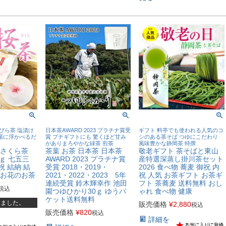
びら茶 塩漬け
日本茶AWARD 2023 プラチナ賞受
ギフト 料亭でも使われる人気のコ
湯に浮かべるだ
賞 プチギフトにも 驚くほど甘み
シのある茶そば つゆにこだわり
がありまろやかな緑茶 煎茶
風味豊かな静岡茶 特撰
 さくら茶
茶葉 お茶 日本茶 日本茶
敬老ギフト 茶そばと東山
0ｇ 七五三
AWARD 2023 プラチナ賞
産特選深蒸し掛川茶セット
祝 結納 結
受賞 2018・2019・
2026 食べ物 蕎麦 御祝 内
 お花のお茶
2021・2022・2023 5年
祝 人気 お茶ギフト お茶ギ
連続受賞 鈴木輝幸作 池田
フト 茶蕎麦 送料無料 おし
税込
園つゆひかり30ｇ ゆうパ
ゃれ 食べ物 健康
ケット送料無料
しました。
販売価格
¥
2,880
税込
販売価格
¥
820
税込
詳細を