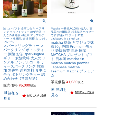
珍しいギフト 食事に合う ペアリ
Matcha 一番摘み100％ 缶入り 高
ング クラフトティー ゆず煎茶 り
品質な静岡抹茶 粉末抹茶パウダー
んごの和紅茶 和紅茶 アップルテ
です 抹茶パウダー 日本産
ィー 内祝 御礼 御祝 無糖 おしゃれ
packaged in a steel can.
プレゼント
matcha 抹茶 ヤマジョウ抹
スパークリングティー ス
茶30g 静岡 Premium 缶入
パークリング ボトルティ
り 静岡抹茶 高級 国産
ー 炭酸 お茶 sparklingtea
MATCHA プレゼント ギフ
ギフト 炭酸飲料 大人の ノ
ト 日本製 matcha tin
ンアル ノンアルコール テ
matcha matcha powder
ィースパークリング 無添
Japanese matcha
加 無香料 送料無料 食事に
Premium Matcha プレミア
合う ボトリングティー 詰
ム
め合わせ【常温配送】
販売価格
¥
1,080
税込
販売価格
¥
5,000
税込
詳細を
詳細を
見る
見る