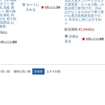
さつゆ 桐箱
当店人気ナンバー１グルメ
ギフト 贈
大賞受賞「さつまの風」の
カートに
気 高級 鹿
急須用三角TBです。渋み
入れる
ント 贈り物
は少なくまろやかで香り豊
祝 御礼 内
かな鹿児島県産煎茶です。
お礼 熨斗対
≪ 氷水出し茶におすすめ
人気商品 お
≫
健康
販売価格
¥
1,944
税込
20
税込
詳細を
見る
が安い順
価格が高い順
新着順
おすすめ順