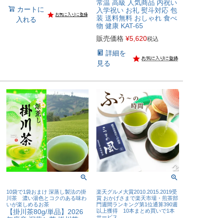
常温 高級 人気商品 内祝い
カートに
入学祝い お礼 熨斗対応 包
装 送料無料 おしゃれ 食べ
入れる
物 健康 KAT-65
販売価格
¥
5,620
税込
詳細を
見る
10袋で1袋おまけ 深蒸し製法の掛
楽天グルメ大賞2010.2015.2019受
川茶 濃い湯色とコクのある味わ
賞 おかげさまで楽天市場・煎茶部
いが楽しめるお茶
門週間ランキング第1位通算390週
【掛川茶80g/単品】2026
以上獲得 10本まとめ買いで1本
サービス