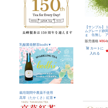
【サンプル】 1
ムグレード静岡
ｇ 缶無し 
販売価格
¥
864
乳酸菌発酵茶bodhi▼
カートに
入れる
栽培期間中農薬不使用
高草（たかくさ）紅茶▼