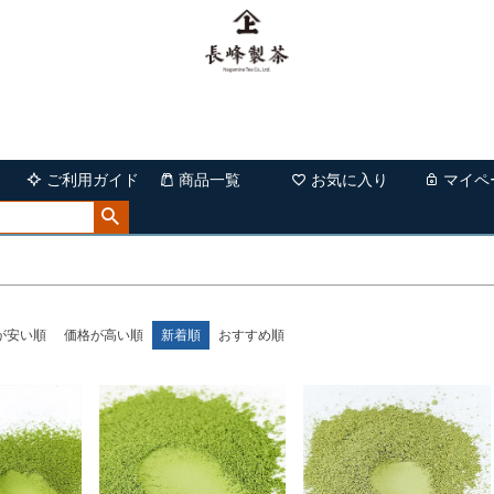
ド
在庫なし商
在庫な
並び順
新着順
〜
優先度
ご利用ガイド
商品一覧
お気に入り
マイペ
検索
が安い順
価格が高い順
新着順
おすすめ順