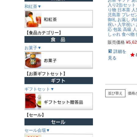
お茶 ギフト あ
入り2缶セット 
和紅茶▼
り物 日本茶 人
児島茶 プレゼ
御礼 お返し 内
祝い 入学祝い 
応 包装 高級 
【食品カテゴリー】
しゃれ 食べ物 
販売価格
¥
5,6
お菓子▼
詳細を
見る
【お茶ギフトセット】
ギフトセット▼
並び替え
価格
【セール】
セール会場▼