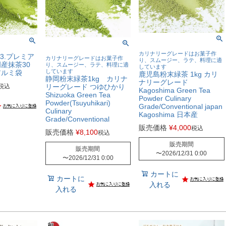
カリナリーグレードはお菓子作
3.プレミア
カリナリーグレードはお菓子作
り、スムージー、ラテ、料理に適
産抹茶30
り、スムージー、ラテ、料理に適
しています
しています
アルミ袋
鹿児島粉末緑茶 1kg カリ
静岡粉末緑茶1kg カリナ
ナリーグレード
税込
リーグレード つゆひかり
Kagoshima Green Tea
Shizuoka Green Tea
Powder Culinary
Powder(Tsuyuhikari)
Grade/Conventional japan
Culinary
Kagoshima 日本産
Grade/Conventional
販売価格
¥
4,000
税込
販売価格
¥
8,100
税込
販売期間
販売期間
〜
2026/12/31 0:00
〜
2026/12/31 0:00
カートに
カートに
入れる
入れる