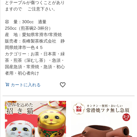
とテーブルが傷つくことがあり
ますので ご注意下さい。
容 量：300cc 適量
250cc（煎茶碗2-3杯分）
産 地：愛知県常滑市/常滑焼
販売者：長峰製茶株式会社 静
岡県焼津市一色４５
カテゴリー：お茶・日本茶・緑
茶・煎茶（深むし茶）・急須・
国産急須・常滑焼・急須・初心
者用・初心者向け
カートに入れる