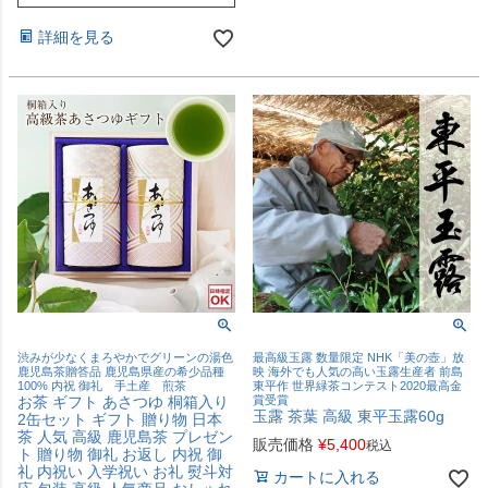
詳細を見る
渋みが少なくまろやかでグリーンの湯色
最高級玉露 数量限定 NHK「美の壺」放
鹿児島茶贈答品 鹿児島県産の希少品種
映 海外でも人気の高い玉露生産者 前島
100% 内祝 御礼 手土産 煎茶
東平作 世界緑茶コンテスト2020最高金
お茶 ギフト あさつゆ 桐箱入り
賞受賞
玉露 茶葉 高級 東平玉露60g
2缶セット ギフト 贈り物 日本
茶 人気 高級 鹿児島茶 プレゼン
販売価格
¥
5,400
税込
ト 贈り物 御礼 お返し 内祝 御
礼 内祝い 入学祝い お礼 熨斗対
カートに入れる