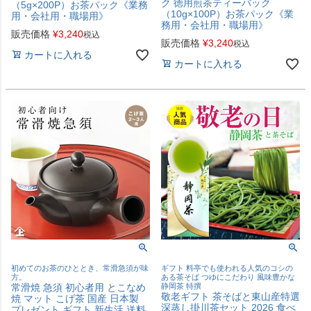
ク 徳用煎茶ティーバック
（5g×200P）お茶パック《業務
（10g×100P）お茶パック《業
用・会社用・職場用》
務用・会社用・職場用》
販売価格
¥
3,240
税込
販売価格
¥
3,240
税込
カートに入れる
カートに入れる
初めてのお茶のひととき、常滑急須が味
ギフト 料亭でも使われる人気のコシの
方。
ある茶そば つゆにこだわり 風味豊かな
常滑焼 急須 初心者用 とこなめ
静岡茶 特撰
敬老ギフト 茶そばと東山産特選
焼 マット こげ茶 国産 日本製
深蒸し掛川茶セット 2026 食べ
プレゼント ギフト 新生活 送料