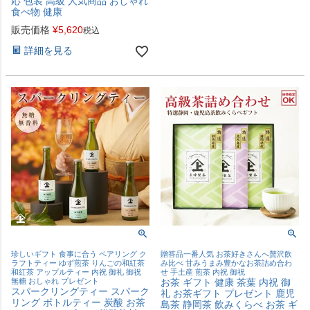
応 包装 高級 人気商品 おしゃれ
食べ物 健康
販売価格
¥
5,620
税込
詳細を見る
珍しいギフト 食事に合う ペアリング ク
贈答品一番人気 お茶好きさんへ贅沢飲
ラフトティー ゆず煎茶 りんごの和紅茶
み比べ 甘みうまみ豊かなお茶詰め合わ
和紅茶 アップルティー 内祝 御礼 御祝
せ 手土産 煎茶 内祝 御祝
無糖 おしゃれ プレゼント
お茶 ギフト 健康 茶葉 内祝 御
スパークリングティー スパーク
礼 お茶ギフト プレゼント 鹿児
リング ボトルティー 炭酸 お茶
島茶 静岡茶 飲みくらべ お茶 ギ