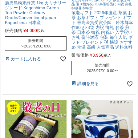
んと鈴木輝幸の夢のタッグ 数量限定商
鹿児島粉末緑茶 1kg カリナリー
品 贈り物お祝い仏事贈答品に 内祝 御礼
グレード Kagoshima Green
御歳暮 御年賀
Tea Powder Culinary
敬老ギフト 2026年度産 茶葉 お
Grade/Conventional japan
茶 お茶ギフト プレゼント ギフ
Kagoshima 日本産
ト 最高金賞受賞茶師 鈴木輝幸
作80ｇ×3袋 内祝 御礼 お茶 煎
販売価格
¥
4,000
税込
茶 日本茶 御祝 内祝い 入学祝い
お礼 熨斗対応 包装 毎年人気 ギ
販売期間
フト プレゼント 孫 施設 おすす
〜
2026/12/31 0:00
め 常温 高級 人気商品 送料無料
販売価格
¥
3,950
税込
カートに入れる
販売期間
2025/07/01 0:00
〜
詳細を見る