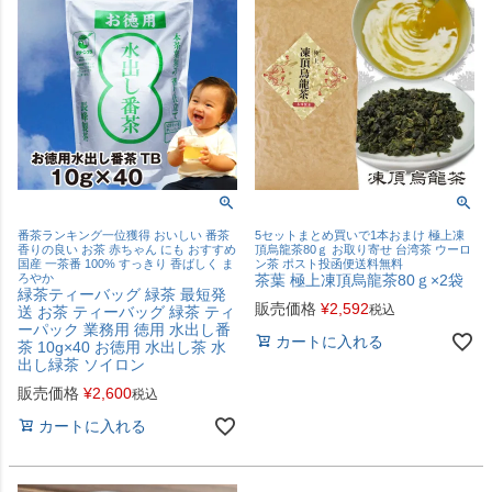
番茶ランキング一位獲得 おいしい 番茶
5セットまとめ買いで1本おまけ 極上凍
香りの良い お茶 赤ちゃん にも おすすめ
頂烏龍茶80ｇ お取り寄せ 台湾茶 ウーロ
国産 一茶番 100% すっきり 香ばしく ま
ン茶 ポスト投函便送料無料
ろやか
茶葉 極上凍頂烏龍茶80ｇ×2袋
緑茶ティーバッグ 緑茶 最短発
販売価格
¥
2,592
税込
送 お茶 ティーバッグ 緑茶 ティ
ーパック 業務用 徳用 水出し番
カートに入れる
茶 10g×40 お徳用 水出し茶 水
出し緑茶 ソイロン
販売価格
¥
2,600
税込
カートに入れる