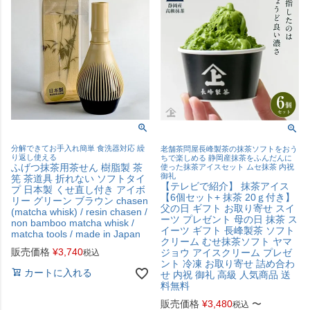
分解できてお手入れ簡単 食洗器対応 繰
老舗茶問屋長峰製茶の抹茶ソフトをおう
り返し使える
ちで楽しめる 静岡産抹茶をふんだんに
ふげつ抹茶用茶せん 樹脂製 茶
使った抹茶アイスセット ムセ抹茶 内祝
御礼
筅 茶道具 折れない ソフトタイ
【テレビで紹介】 抹茶アイス
プ 日本製 くせ直し付き アイボ
【6個セット+ 抹茶 20ｇ付き】
リー グリーン ブラウン chasen
父の日 ギフト お取り寄せ スイ
(matcha whisk) / resin chasen /
ーツ プレゼント 母の日 抹茶 ス
non bamboo matcha whisk /
イーツ ギフト 長峰製茶 ソフト
matcha tools / made in Japan
クリーム むせ抹茶ソフト ヤマ
販売価格
¥
3,740
ジョウ アイスクリーム プレゼ
税込
ント 冷凍 お取り寄せ 詰め合わ
カートに入れる
せ 内祝 御礼 高級 人気商品 送
料無料
販売価格
¥
3,480
〜
税込