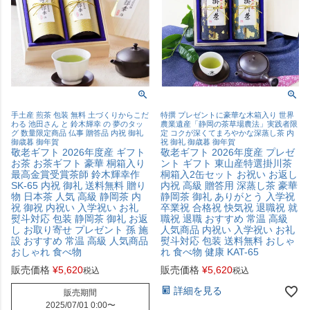
手土産 煎茶 包装 無料 土づくりからこだ
特撰 プレゼントに豪華な木箱入り 世界
わる 池田さん と 鈴木輝幸 の 夢のタッ
農業遺産「静岡の茶草場農法」実践者限
グ 数量限定商品 仏事 贈答品 内祝 御礼
定 コクが深くてまろやかな深蒸し茶 内
御歳暮 御年賀
祝 御礼 御歳暮 御年賀
敬老ギフト 2026年度産 ギフト
敬老ギフト 2026年度産 プレゼ
お茶 お茶ギフト 豪華 桐箱入り
ント ギフト 東山産特選掛川茶
最高金賞受賞茶師 鈴木輝幸作
桐箱入2缶セット お祝い お返し
SK-65 内祝 御礼 送料無料 贈り
内祝 高級 贈答用 深蒸し茶 豪華
物 日本茶 人気 高級 静岡茶 内
静岡茶 御礼 ありがとう 入学祝
祝 御祝 内祝い 入学祝い お礼
卒業祝 合格祝 快気祝 退職祝 就
熨斗対応 包装 静岡茶 御礼 お返
職祝 退職 おすすめ 常温 高級
し お取り寄せ プレゼント 孫 施
人気商品 内祝い 入学祝い お礼
設 おすすめ 常温 高級 人気商品
熨斗対応 包装 送料無料 おしゃ
おしゃれ 食べ物
れ 食べ物 健康 KAT-65
販売価格
¥
5,620
販売価格
¥
5,620
税込
税込
詳細を見る
販売期間
2025/07/01 0:00
〜