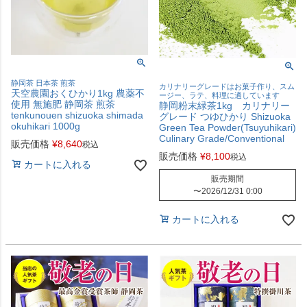
静岡茶 日本茶 煎茶
カリナリーグレードはお菓子作り、スム
天空農園おくひかり1kg 農薬不
ージー、ラテ、料理に適しています
使用 無施肥 静岡茶 煎茶
静岡粉末緑茶1kg カリナリー
tenkunouen shizuoka shimada
グレード つゆひかり Shizuoka
okuhikari 1000g
Green Tea Powder(Tsuyuhikari)
Culinary Grade/Conventional
販売価格
¥
8,640
税込
販売価格
¥
8,100
税込
カートに入れる
販売期間
〜
2026/12/31 0:00
カートに入れる