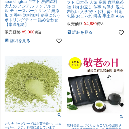
sparklingtea ギフト 炭酸飲料
フト 日本茶 人気 高級 鹿児島茶
大人の ノンアル ノンアルコー
贈り物 お返し 仏事 お供え 返礼
ル ティースパークリング 無添
内祝い 入学祝い お礼 熨斗対応
加 無香料 送料無料 食事に合う
包装 おしゃれ 帰省 手土産 ARA
ボトリングティー 詰め合わせ
販売価格
¥
4,880
税込
【常温配送】
販売価格
¥
5,000
詳細を見る
税込
詳細を見る
カリナリーグレードはお菓子作り、スム
無料包装 土づくりからこだわる池田さ
ージー、ラテ、料理に適しています