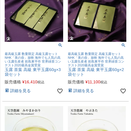
最高級玉露 数量限定 高級玉露セット
最高級玉露 数量限定 高級玉露セット
NHK「美の壺」放映 海外でも人気の高
NHK「美の壺」放映 海外でも人気の高
い玉露生産者 前島東平作 世界緑茶コン
い玉露生産者 前島東平作 世界緑茶コン
テスト2020最高金賞受賞
テスト2020最高金賞受賞
玉露 茶葉 高級 東平玉露60g×3
玉露 茶葉 高級 東平玉露60g×2
袋セット
袋セット
販売価格
¥
16,410
販売価格
¥
11,100
税込
税込
詳細を見る
詳細を見る