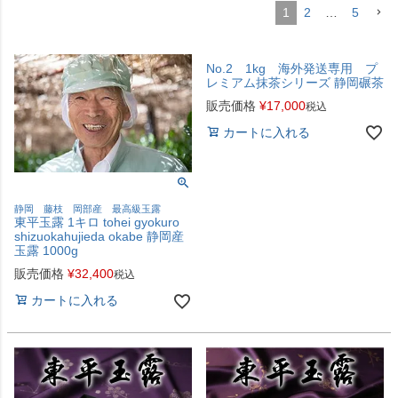
1
2
…
5
No.2 1kg 海外発送専用 プ
レミアム抹茶シリーズ 静岡碾茶
販売価格
¥
17,000
税込
カートに入れる
静岡 藤枝 岡部産 最高級玉露
東平玉露 1キロ tohei gyokuro
shizuokahujieda okabe 静岡産
玉露 1000g
販売価格
¥
32,400
税込
カートに入れる