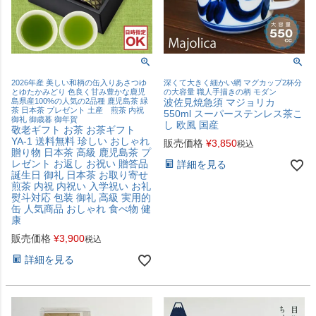
2026年産 美しい和柄の缶入りあさつゆ
深くて大きく細かい網 マグカップ2杯分
とゆたかみどり 色良く甘み豊かな鹿児
の大容量 職人手描きの柄 モダン
島県産100%の人気の2品種 鹿児島茶 緑
波佐見焼急須 マジョリカ
茶 日本茶 プレゼント 土産 煎茶 内祝
550ml スーパーステンレス茶こ
御礼 御歳暮 御年賀
し 欧風 国産
敬老ギフト お茶 お茶ギフト
YA-1 送料無料 珍しい おしゃれ
販売価格
¥
3,850
税込
贈り物 日本茶 高級 鹿児島茶 プ
レゼント お返し お祝い 贈答品
詳細を見る
誕生日 御礼 日本茶 お取り寄せ
煎茶 内祝 内祝い 入学祝い お礼
熨斗対応 包装 御礼 高級 実用的
缶 人気商品 おしゃれ 食べ物 健
康
販売価格
¥
3,900
税込
詳細を見る