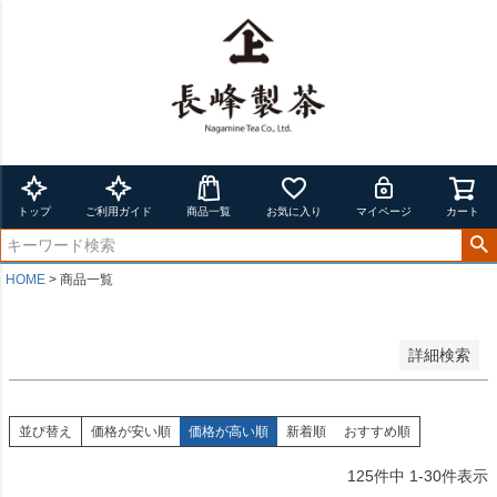
在庫なし商品
在庫なし商品を表示しない
並び順
新着順
登録順
価格が安い順
価格が高い順
トップ
ご利用ガイド
商品一覧
お気に入り
マイページ
カート
優先度順
レビュー順
キーワードヒット順
HOME
商品一覧
検索
詳細検索
並び替え
価格が安い順
価格が高い順
新着順
おすすめ順
125
件中
1
-
30
件表示