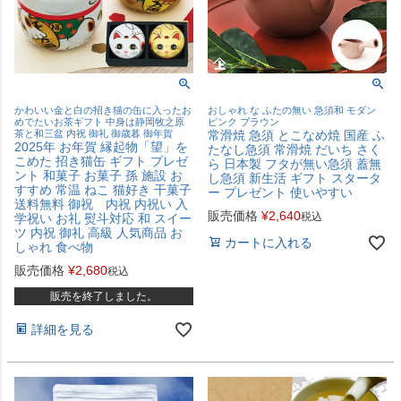
かわいい金と白の招き猫の缶に入ったお
おしゃれ な ふたの無い 急須和 モダン
めでたいお茶ギフト 中身は静岡牧之原
ピンク ブラウン
茶と和三盆 内祝 御礼 御歳暮 御年賀
常滑焼 急須 とこなめ焼 国産 ふ
2025年 お年賀 縁起物「望」を
たなし急須 常滑焼 だいち さく
こめた 招き猫缶 ギフト プレゼ
ら 日本製 フタが無い急須 蓋無
ント 和菓子 お菓子 孫 施設 お
し急須 新生活 ギフト スタータ
すすめ 常温 ねこ 猫好き 干菓子
ー プレゼント 使いやすい
送料無料 御祝 内祝 内祝い 入
販売価格
¥
2,640
税込
学祝い お礼 熨斗対応 和 スイー
ツ 内祝 御礼 高級 人気商品 お
カートに入れる
しゃれ 食べ物
販売価格
¥
2,680
税込
販売を終了しました。
詳細を見る