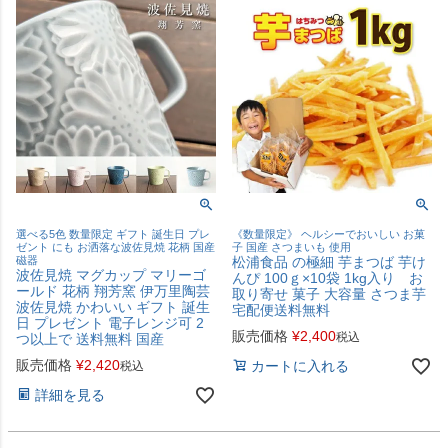
選べる5色 数量限定 ギフト 誕生日 プレ
《数量限定》 ヘルシーでおいしい お菓
ゼント にも お洒落な波佐見焼 花柄 国産
子 国産 さつまいも 使用
磁器
松浦食品 の極細 芋まつば 芋け
波佐見焼 マグカップ マリーゴ
んぴ 100ｇ×10袋 1kg入り お
ールド 花柄 翔芳窯 伊万里陶芸
取り寄せ 菓子 大容量 さつま芋
波佐見焼 かわいい ギフト 誕生
宅配便送料無料
日 プレゼント 電子レンジ可 2
販売価格
¥
2,400
税込
つ以上で 送料無料 国産
販売価格
¥
2,420
カートに入れる
税込
詳細を見る