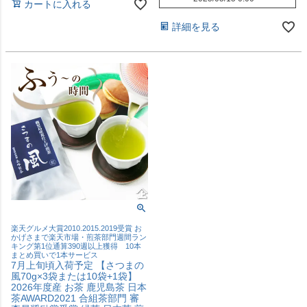
カートに入れる
詳細を見る
楽天グルメ大賞2010.2015.2019受賞 お
かげさまで楽天市場・煎茶部門週間ラン
キング第1位通算390週以上獲得 10本
まとめ買いで1本サービス
7月上旬頃入荷予定 【さつまの
風70g×3袋または10袋+1袋】
2026年度産 お茶 鹿児島茶 日本
茶AWARD2021 合組茶部門 審