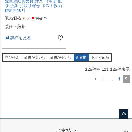
査員奨励賞受賞 緑茶 日本茶 煎
茶 茶葉 お取り寄せ ポスト投函
便送料無料
販売価格
¥
1,800
〜
税込
荒仕上煎茶
詳細を見る
並び替え
価格が安い順
価格が高い順
新着順
おすすめ順
125
件中
121
-
125
件表示
1
…
4
5
ペー
ジト
お支払い