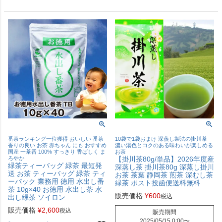
番茶ランキング一位獲得 おいしい 番茶
10袋で1袋おまけ 深蒸し製法の掛川茶
香りの良い お茶 赤ちゃん にも おすすめ
濃い湯色とコクのある味わいが楽しめる
国産 一茶番 100% すっきり 香ばしく ま
お茶
ろやか
【掛川茶80g/単品】2026年度産
緑茶ティーバッグ 緑茶 最短発
深蒸し茶 掛川茶80g 深蒸し掛川
送 お茶 ティーバッグ 緑茶 ティ
お茶 茶葉 静岡茶 煎茶 深むし茶
ーパック 業務用 徳用 水出し番
緑茶 ポスト投函便送料無料
茶 10g×40 お徳用 水出し茶 水
販売価格
¥
600
税込
出し緑茶 ソイロン
販売価格
¥
2,600
税込
販売期間
2025/05/15 0:00
〜