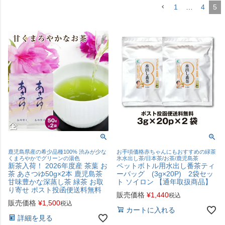
1
…
4
5
鹿児島県産の希少品種100% 渋みが少な
お手頃価格赤ちゃんにもおすすめの緑茶
くまろやかでグリーンの湯色
氷水出し茶/日本茶/お茶/鹿児島茶
新茶入荷！ 2026年度産 茶葉 お
ペットボトル用水出し番茶ティ
茶 あさつゆ50g×2本 鹿児島茶
ーバッグ (3g×20P) 2袋セッ
甘味豊かな深蒸し茶 緑茶 お取
ト ソイロン 【通年取扱商品】
り寄せ ポスト投函便送料無料
販売価格
¥
1,440
税込
販売価格
¥
1,500
税込
カートに入れる
詳細を見る