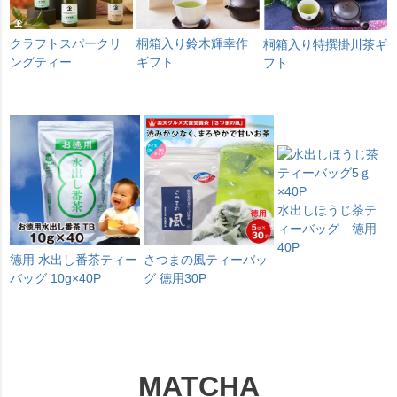
クラフトスパークリ
桐箱入り鈴木輝幸作
桐箱入り特撰掛川茶ギ
ングティー
ギフト
フト
水出しほうじ茶テ
ィーバッグ 徳用
40P
徳用 水出し番茶ティー
さつまの風ティーバッ
バッグ 10g×40P
グ 徳用30P
MATCHA