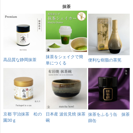
抹茶
抹茶をシェイクで簡
高品質な静岡抹茶
便利な樹脂の茶筅
単につくる
京都 宇治抹茶 松の
日本産 波佐見焼 抹茶
抹茶をふるう缶 抹茶
園30ｇ
碗
篩缶