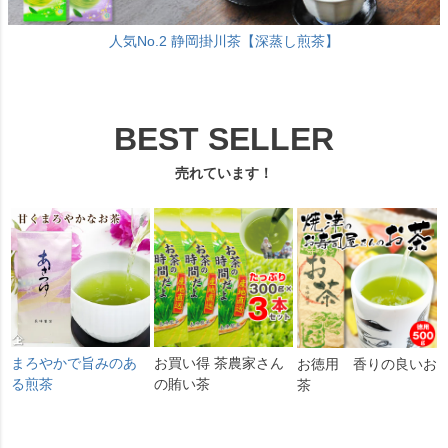
人気No.2 静岡掛川茶【深蒸し煎茶】
BEST SELLER
売れています！
まろやかで旨みのあ
お買い得 茶農家さん
お徳用 香りの良いお
る煎茶
の賄い茶
茶