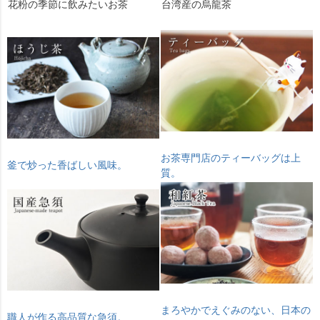
花粉の季節に飲みたいお茶
台湾産の烏龍茶
お茶専門店のティーバッグは上
釜で炒った香ばしい風味。
質。
まろやかでえぐみのない、日本の
職人が作る高品質な急須。