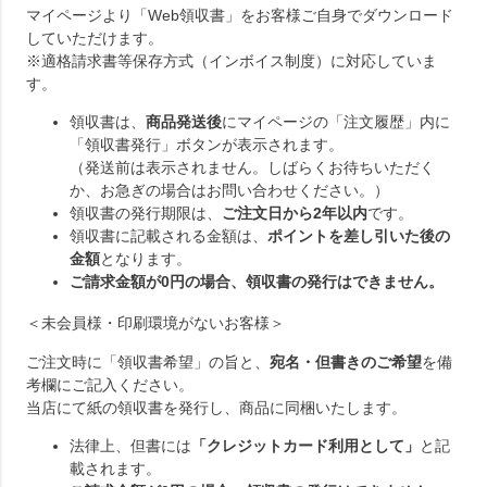
マイページより「Web領収書」をお客様ご自身でダウンロード
していただけます。
※適格請求書等保存方式（インボイス制度）に対応していま
す。
領収書は、
商品発送後
にマイページの「注文履歴」内に
「領収書発行」ボタンが表示されます。
（発送前は表示されません。しばらくお待ちいただく
か、お急ぎの場合はお問い合わせください。）
領収書の発行期限は、
ご注文日から2年以内
です。
領収書に記載される金額は、
ポイントを差し引いた後の
金額
となります。
ご請求金額が0円の場合、領収書の発行はできません。
＜未会員様・印刷環境がないお客様＞
ご注文時に「領収書希望」の旨と、
宛名・但書きのご希望
を備
考欄にご記入ください。
当店にて紙の領収書を発行し、商品に同梱いたします。
法律上、但書には
「クレジットカード利用として」
と記
載されます。