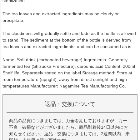
sterilization.
The tea leaves and extracted ingredients may be cloudy or
precipitate.
The cloudiness will gradually settle and fade as the bottle is allowed
to stand. The sediment at the bottom of the bottle is derived from
tea leaves and extracted ingredients, and can be consumed as is.
Name: Soft drink (carbonated beverage) Ingredients: Generally
fermented tea (Shizuoka Prefecture), carbonic acid Content: 200ml
Shelf life: Separately stated on the label
Storage method: Store at
room temperature (upright), away from direct sunlight and high
temperatures Manufacturer: Nagamine Tea Manufacturing Co.
返品・交換について
商品の品質につきましては、万全を期しておりますが、万一
不良・破損などがございましたら、商品到着後14日以内にお
知らせください。返品・交換につきましては、2週間以内、未