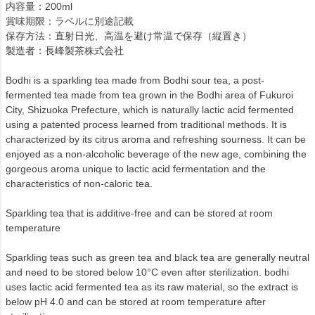
内容量：200ml
賞味期限：ラベルに別途記載
保存方法：直射日光、高温を避け常温で保存（縦置き）
製造者：長峰製茶株式会社
Bodhi is a sparkling tea made from Bodhi sour tea, a post-
fermented tea made from tea grown in the Bodhi area of Fukuroi
City, Shizuoka Prefecture, which is naturally lactic acid fermented
using a patented process learned from traditional methods. It is
characterized by its citrus aroma and refreshing sourness. It can be
enjoyed as a non-alcoholic beverage of the new age, combining the
gorgeous aroma unique to lactic acid fermentation and the
characteristics of non-caloric tea.
Sparkling tea that is additive-free and can be stored at room
temperature
Sparkling teas such as green tea and black tea are generally neutral
and need to be stored below 10°C even after sterilization. bodhi
uses lactic acid fermented tea as its raw material, so the extract is
below pH 4.0 and can be stored at room temperature after