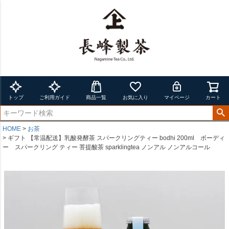
トップ
ご利用ガイド
商品一覧
お気に入り
マイページ
カート
HOME
お茶
ギフト 【常温配送】乳酸発酵茶 スパークリングティー bodhi 200ml ボーディ
ー スパークリング ティー 菩提酸茶 sparklingtea ノンアル ノンアルコール