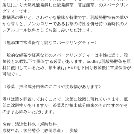
製法により天然乳酸発酵した後発酵茶「菩提酸茶」のスパークリン
グティーです。
柑橘系の香りと、さわやかな酸味が特徴です。乳酸発酵特有の華や
かな香りと、ノンカロリーであるお茶の特性を併せ持つ新時代のノ
ンアルコール飲料としてお楽しみいただけます。
《無添加で常温保存可能なスパークリングティー》
一般的な緑茶や紅茶などのスパークリングティーは中性に近く、殺
菌後も10度以下で保管する必要があります。bodhiは乳酸発酵茶を原
料に使用しているため、抽出液はpH4.0を下回り殺菌後に常温保管が
可能です。
《茶葉、抽出成分由来のにごりや沈殿物があります》
濁りは瓶を静置しておくことで、次第に沈殿し薄れていきます。底
部に沈殿物がありますが、茶葉及び抽出成分由来のものですのでそ
のままお飲みいただけます。
名称：清涼飲料水（炭酸飲料）
原材料名：後発酵茶（静岡県産）、炭酸