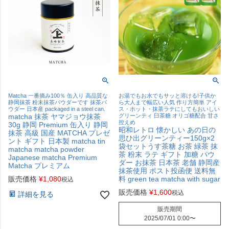
Matcha 一番摘み100％ 缶入り 高品質な
お湯でもお水でもサッと溶ける!子供か
静岡抹茶 粉末抹茶パウダーです 抹茶パ
ら大人まで幅広い人気 作り方簡単 アイ
ウダー 日本産 packaged in a steel can.
ス・ホット・抹茶ラテにしてもおいしい
matcha 抹茶 ヤマジョウ抹茶
グリーンティ 臼茶糖 オリゴ糖配合 甘さ
控えめ
30g 静岡 Premium 缶入り 静岡
昭和レトロ 懐かしい あの日の
抹茶 高級 国産 MATCHA プレゼ
思ひ出グリーンティー150g×2
ント ギフト 日本製 matcha tin
袋セットうす茶糖 お茶 緑茶 抹
matcha matcha powder
茶 粉末 ラテ ギフト 加糖 パウ
Japanese matcha Premium
ダー お抹茶 日本茶 老舗 静岡産
Matcha プレミアム
抹茶使用 ポスト投函便 送料無
販売価格
¥
1,080
料 green tea matcha with sugar
税込
販売価格
¥
1,600
税込
詳細を見る
販売期間
2025/07/01 0:00
〜