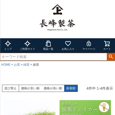
トップ
ご利用ガイド
商品一覧
お気に入り
マイページ
カート
HOME
お茶
緑茶
抹茶
4
件中
1
-
4
件表示
並び替え
価格が安い順
価格が高い順
新着順