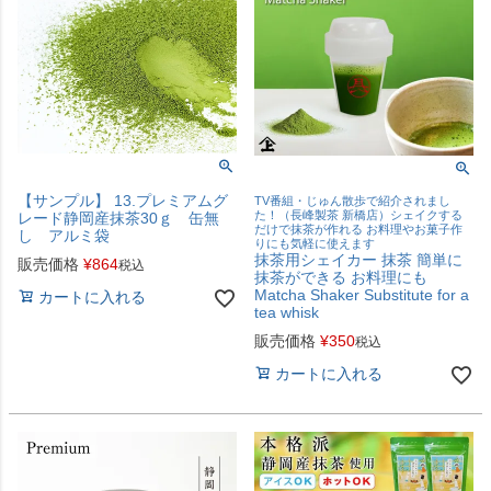
【サンプル】 13.プレミアムグ
TV番組・じゅん散歩で紹介されまし
た！（長峰製茶 新橋店）シェイクする
レード静岡産抹茶30ｇ 缶無
だけで抹茶が作れる お料理やお菓子作
し アルミ袋
りにも気軽に使えます
抹茶用シェイカー 抹茶 簡単に
販売価格
¥
864
税込
抹茶ができる お料理にも
Matcha Shaker Substitute for a
カートに入れる
tea whisk
販売価格
¥
350
税込
カートに入れる