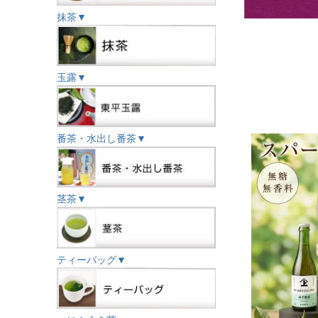
抹茶▼
玉露▼
番茶・水出し番茶▼
茎茶▼
ティーバッグ▼