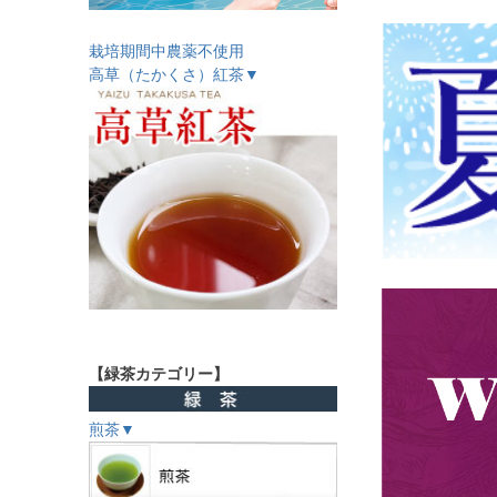
栽培期間中農薬不使用
高草（たかくさ）紅茶▼
【緑茶カテゴリー】
煎茶▼