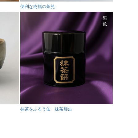
便利な樹脂の茶筅
抹茶をふるう缶 抹茶篩缶