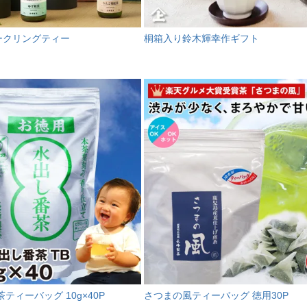
ークリングティー
桐箱入り鈴木輝幸作ギフト
ティーバッグ 10g×40P
さつまの風ティーバッグ 徳用30P