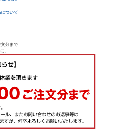
為について
注文分まで
順に。