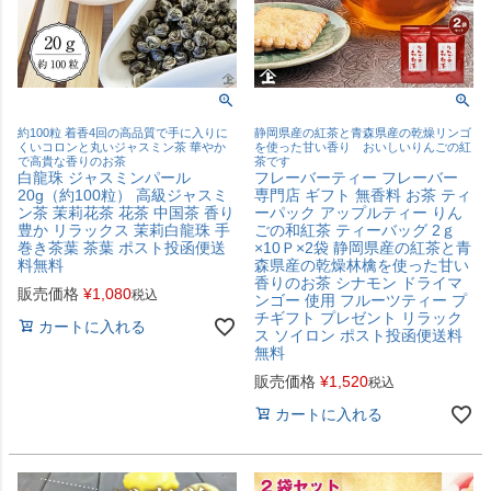
約100粒 着香4回の高品質で手に入りに
静岡県産の紅茶と青森県産の乾燥リンゴ
くいコロンと丸いジャスミン茶 華やか
を使った甘い香り おいしいりんごの紅
で高貴な香りのお茶
茶です
白龍珠 ジャスミンパール
フレーバーティー フレーバー
20g（約100粒） 高級ジャスミ
専門店 ギフト 無香料 お茶 ティ
ン茶 茉莉花茶 花茶 中国茶 香り
ーパック アップルティー りん
豊か リラックス 茉莉白龍珠 手
ごの和紅茶 ティーバッグ 2ｇ
巻き茶葉 茶葉 ポスト投函便送
×10Ｐ×2袋 静岡県産の紅茶と青
料無料
森県産の乾燥林檎を使った甘い
香りのお茶 シナモン ドライマ
販売価格
¥
1,080
税込
ンゴー 使用 フルーツティー プ
チギフト プレゼント リラック
カートに入れる
ス ソイロン ポスト投函便送料
無料
販売価格
¥
1,520
税込
カートに入れる