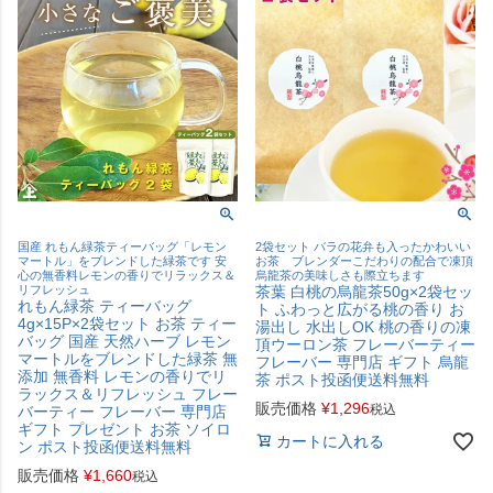
国産 れもん緑茶ティーバッグ「レモン
2袋セット バラの花弁も入ったかわいい
マートル」をブレンドした緑茶です 安
お茶 ブレンダーこだわりの配合で凍頂
心の無香料レモンの香りでリラックス＆
烏龍茶の美味しさも際立ちます
リフレッシュ
茶葉 白桃の烏龍茶50g×2袋セッ
れもん緑茶 ティーバッグ
ト ふわっと広がる桃の香り お
4g×15P×2袋セット お茶 ティー
湯出し 水出しOK 桃の香りの凍
バッグ 国産 天然ハーブ レモン
頂ウーロン茶 フレーバーティー
マートルをブレンドした緑茶 無
フレーバー 専門店 ギフト 烏龍
添加 無香料 レモンの香りでリ
茶 ポスト投函便送料無料
ラックス＆リフレッシュ フレー
販売価格
¥
1,296
税込
バーティー フレーバー 専門店
ギフト プレゼント お茶 ソイロ
カートに入れる
ン ポスト投函便送料無料
販売価格
¥
1,660
税込