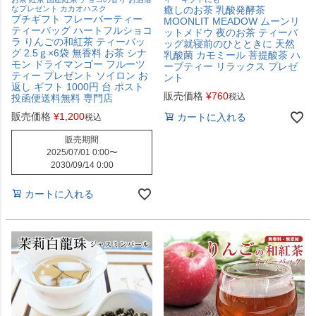
なプレゼント カカオハスク
癒しのお茶 乳酸発酵茶
プチギフト フレーバーティー
MOONLIT MEADOW ムーンリ
ティーバッグ ハートフルショコ
ットメドウ 夜のお茶 ティーバ
ラ りんごの和紅茶 ティーバッ
ッグ就寝前のひとときに 天然
グ 2.5ｇ×6袋 無香料 お茶 シナ
乳酸菌 カモミール 菩提酸茶 ハ
モン ドライマンゴー フルーツ
ーブティー リラックス プレゼ
ティー プレゼント ソイロン お
ント
返し ギフト 1000円 台 ポスト
販売価格
¥
760
税込
投函便送料無料 専門店
販売価格
¥
1,200
カートに入れる
税込
販売期間
2025/07/01 0:00
〜
2030/09/14 0:00
カートに入れる