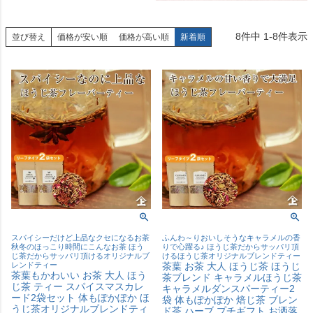
8
件中
1
-
8
件表示
並び替え
価格が安い順
価格が高い順
新着順
スパイシーだけど上品なクセになるお茶
ふんわ～りおいしそうなキャラメルの香
秋冬のほっこり時間にこんなお茶 ほう
りで心躍る♪ ほうじ茶だからサッパリ頂
じ茶だからサッパリ頂けるオリジナルブ
けるほうじ茶オリジナルブレンドティー
レンドティー
茶葉 お茶 大人 ほうじ茶 ほうじ
茶葉もかわいい お茶 大人 ほう
茶ブレンド キャラメルほうじ茶
じ茶 ティー スパイスマスカレ
キャラメルダンスパーティー2
ード2袋セット 体もぽかぽか ほ
袋 体もぽかぽか 焙じ茶 ブレン
うじ茶オリジナルブレンドティ
ド茶 ハーブ プチギフト お洒落