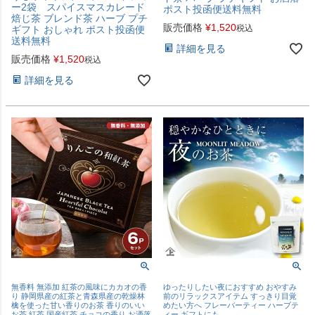
ー2袋 スパイスマスカレード
ポスト投函便送料無料
焙じ茶 ブレンド茶 ハーブ プチ
販売価格
¥
1,520
税込
ギフト おしゃれ ポスト投函便
送料無料
詳細を見る
販売価格
¥
1,520
税込
詳細を見る
無香料 無添加 紅茶の風味にカカオの香
ゆったりしたい夜におすすめ おやすみ
り 静岡県産の紅茶と青森県産の乾燥林
前のリラックスアイテム すっきり目覚
檎を使った甘い香りのお茶 香りのいい
めたい方へ フレーバーティー ハーブテ
お茶 紅茶 国産紅茶 チョコの香り お洒落
ィー ギフトにも