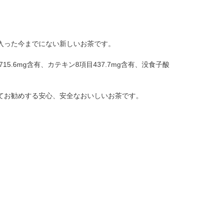
入った今までにない新しいお茶です。
.6mg含有、カテキン8項目437.7mg含有、没食子酸
てお勧めする安心、安全なおいしいお茶です。