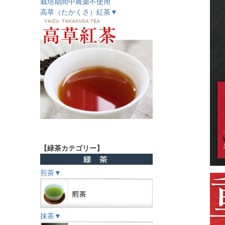
栽培期間中農薬不使用
高草（たかくさ）紅茶▼
【緑茶カテゴリー】
煎茶▼
抹茶▼