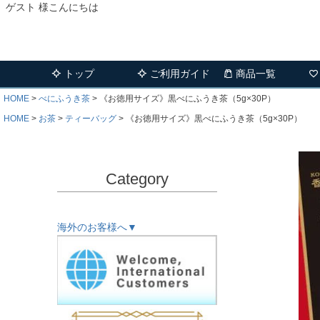
ゲスト 様こんにちは
トップ
ご利用ガイド
商品一覧
HOME
べにふうき茶
《お徳用サイズ》黒べにふうき茶（5g×30P）
HOME
お茶
ティーバッグ
《お徳用サイズ》黒べにふうき茶（5g×30P）
Category
海外のお客様へ▼