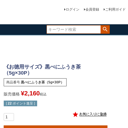
ログイン
会員登録
ご利用ガイド
《お徳用サイズ》黒べにふうき茶
（5g×30P）
商品番号
黒べにふうき茶（5g×30P）
¥
2,160
販売価格
税込
[
22
ポイント進呈 ]