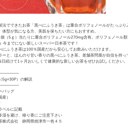
製法でできたお茶「黒べにふうき茶」は重合ポリフェノールがたっぷり
、体型が気になる方、美肌を保ちたい方にもおすすめ。
個（5ｇ）当たりに重合ポリフェノール270mg含有。ポリフェノール類715
いう 今までにない新しいスーパー日本茶です！
べにふうき茶は100％国産だから安心してお飲みいただけます。
ラーと、ほんのり甘い香りの黒べにふうき茶。老舗茶問屋が自信を持っ
で毎日続けて1ヶ月おいしくて健康的な新しいお茶をぜひお試しください。
───────
5g×30P）の解説
───────
ーバッグ
国産）
P
ラベルに記載
多湿を避け、移り香にご注意下さい
茶株式会社 静岡県焼津市一色４５