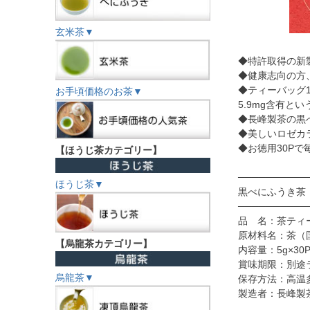
玄米茶▼
◆特許取得の新
◆健康志向の方
◆ティーバッグ1
お手頃価格のお茶▼
5.9mg含有と
◆長峰製茶の黒
◆美しいロゼカ
◆お徳用30P
【ほうじ茶カテゴリー】
──────────
ほうじ茶▼
黒べにふうき茶（
──────────
品 名：茶ティ
原材料名：茶（
【烏龍茶カテゴリー】
内容量：5g×30
賞味期限：別途
烏龍茶▼
保存方法：高温
製造者：長峰製