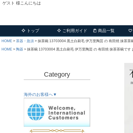
ゲスト 様こんにちは
トップ
ご利用ガイド
商品一覧
HOME
茶器・急須
抹茶碗 13703004 黒土白刷毛 伊万里陶芸 の 有田焼 抹茶茶碗です お稽古
HOME
陶器
抹茶碗 13703004 黒土白刷毛 伊万里陶芸 の 有田焼 抹茶茶碗です お稽古用 や 小
Category
海外のお客様へ▼