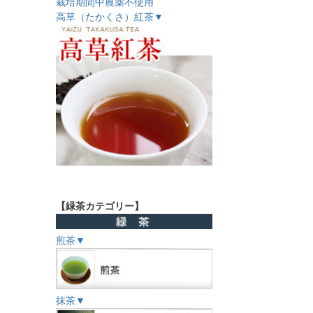
栽培期間中農薬不使用
高草（たかくさ）紅茶▼
【緑茶カテゴリー】
煎茶▼
抹茶▼