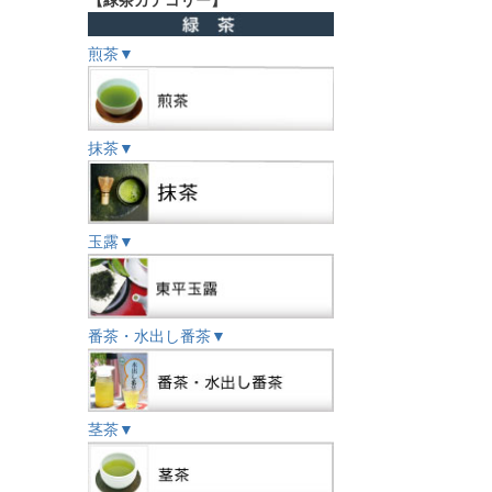
煎茶▼
抹茶▼
玉露▼
番茶・水出し番茶▼
茎茶▼