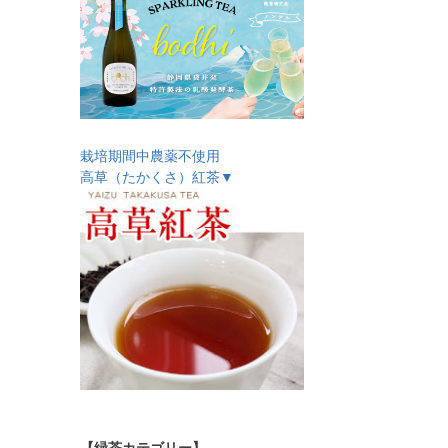
栽培期間中農薬不使用
高草（たかくさ）紅茶▼
【緑茶カテゴリー】