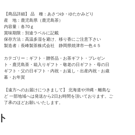
【商品詳細】 品 種：あさつゆ・ゆたかみどり
産 地：鹿児島県（鹿児島茶）
内容量：各70ｇ
賞味期限：別途ラベルに記載
保存方法：高温多湿を避け、移り香にご注意下さい
製造者：長峰製茶株式会社 静岡県焼津市一色４５
カテゴリー：ギフト・贈答品・お茶ギフト・プレゼン
ト・鹿児島茶・箱入りギフト・敬老の日ギフト・母の日
ギフト・父の日ギフト・内祝・お返し・出産内祝・お歳
暮・お年賀
【遠方へのお届けにつきまして】 北海道や沖縄・離島な
ど 一部地域へは発送から2日お時間を頂いております。ご
了承のほどお願いいたします。
ト