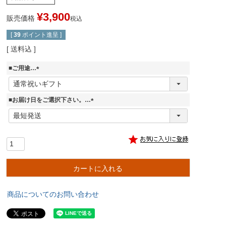
¥
3,900
販売価格
税込
[
39
ポイント進呈 ]
送料込
■ご用途…
(
必
須
■お届け日をご選択下さい。…
)
(
必
須
)
カートに入れる
商品についてのお問い合わせ