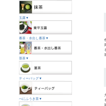
玉露▼
番茶・水出し番茶▼
茎茶▼
ティーバッグ▼
べにふうき茶▼