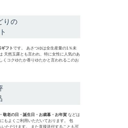
どりの
フト
茶ギフト
です。 あさつゆは全生産量の1％未
は 天然玉露とも言われ、特に女性に人気のあ
しくコクゆたか香りゆたかと言われるこのお
評
品
・敬老の日・誕生日・お歳暮・お年賀
などは
にもよくご利用いただいております。 包
いただけます。 また直接送付することも可