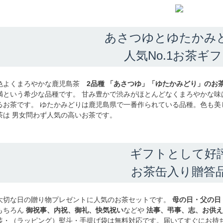
あさつゆとゆたかみ
人気No.1お茶ギ
色よくまろやかな鹿児島茶
2品種 「あさつゆ」「ゆたかみどり」のお
満という希少な品種です。 甘み豊かで渋みがほとんどなくまろやかな味
るお茶です。 ゆたかみどりは鹿児島県で一番作られている品種。色も美
茶は 男女問わず人気の高いお茶です。
ギフトとして好
お茶缶入り贈答
大切な日の贈り物プレゼントに人気のお茶セットです。
母の日・父の日
もちろん
御祝事、内祝、御礼、快気祝い
などや
法事、弔事、志、お供え
装・（ラッピング）熨斗・手提げ袋は無料対応です。届いてすぐにお持ち