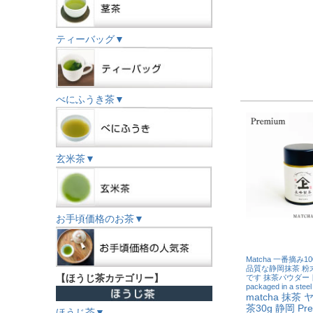
ティーバッグ▼
べにふうき茶▼
玄米茶▼
お手頃価格のお茶▼
Matcha 一番摘み1
品質な静岡抹茶 粉
【ほうじ茶カテゴリー】
です 抹茶パウダー
packaged in a steel
matcha 抹茶
茶30g 静岡 Pr
ほうじ茶▼