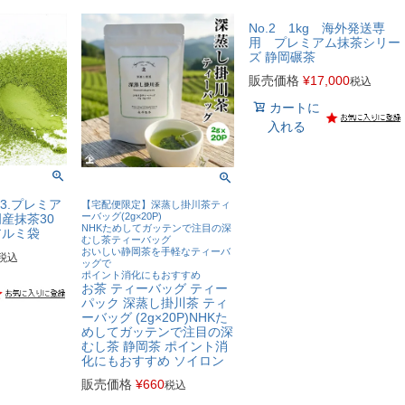
No.2 1kg 海外発送専
用 プレミアム抹茶シリー
ズ 静岡碾茶
販売価格
¥
17,000
税込
カートに
入れる
3.プレミア
【宅配便限定】深蒸し掛川茶ティ
ーバッグ(2g×20P)
産抹茶30
NHKためしてガッテンで注目の深
アルミ袋
むし茶ティーバッグ
おいしい静岡茶を手軽なティーバ
税込
ッグで
ポイント消化にもおすすめ
お茶 ティーバッグ ティー
パック 深蒸し掛川茶 ティ
ーバッグ (2g×20P)NHKた
めしてガッテンで注目の深
むし茶 静岡茶 ポイント消
化にもおすすめ ソイロン
販売価格
¥
660
税込