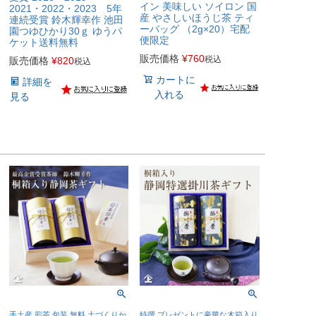
イン 美味しい ソイロン 国
2021・2022・2023 5年
産 やさしいほうじ茶 ティ
連続受賞 鈴木輝幸作 池田
ーバッグ （2g×20）宅配
園つゆひかり30ｇ ゆうパ
便限定
ケット送料無料
販売価格
¥
760
税込
販売価格
¥
820
税込
カートに
詳細を
入れる
見る
手土産 煎茶 包装 無料 土づくりか
特撰 プレゼントに豪華な木箱入り