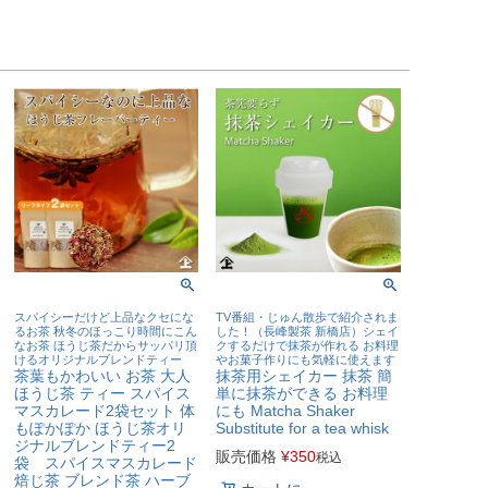
スパイシーだけど上品なクセにな
TV番組・じゅん散歩で紹介されま
るお茶 秋冬のほっこり時間にこん
した！（長峰製茶 新橋店）シェイ
なお茶 ほうじ茶だからサッパリ頂
クするだけで抹茶が作れる お料理
けるオリジナルブレンドティー
やお菓子作りにも気軽に使えます
茶葉もかわいい お茶 大人
抹茶用シェイカー 抹茶 簡
ほうじ茶 ティー スパイス
単に抹茶ができる お料理
マスカレード2袋セット 体
にも Matcha Shaker
もぽかぽか ほうじ茶オリ
Substitute for a tea whisk
ジナルブレンドティー2
販売価格
¥
350
税込
袋 スパイスマスカレード
焙じ茶 ブレンド茶 ハーブ