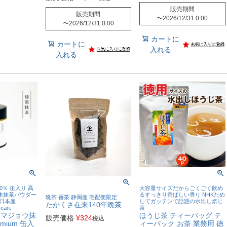
販売期間
販売期間
〜
2026/12/31 0:00
〜
2026/12/31 0:00
カートに
カートに
入れる
入れる
00％ 缶入り 高
大容量サイズだからごくごく飲め
末抹茶パウダー
るすっきり香ばしい香り NHKため
晩茶 番茶 静岡産 宅配便限定
 日本産
してガッテンで話題の水出し焙じ
たかくさ在来140年晩茶
 can.
茶
 ヤマジョウ抹
ほうじ茶 ティーバッグ テ
販売価格
¥
324
税込
emium 缶入
ィーパック お茶 業務用 徳