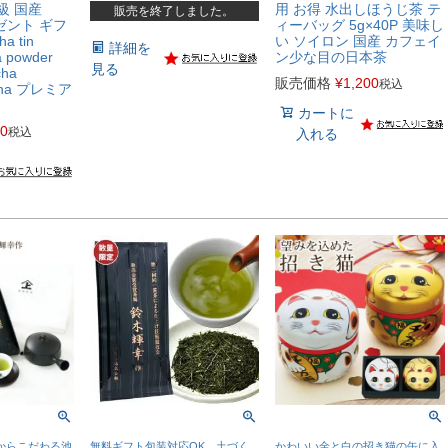
級 国産
用 お得 水出しほうじ茶 テ
販売を終了しました。
レゼント ギフ
ィーバッグ 5g×40P 美味し
a tin
い ソイロン 国産 カフェイ
詳細を
a powder
ン少な目の日本茶
見る
cha
販売価格
¥
1,200
税込
tcha プレミア
カートに
80
税込
入れる
からこだわる池
無料ギフト包装対応OK 土づく
かわいい金と白の招き猫の缶に入