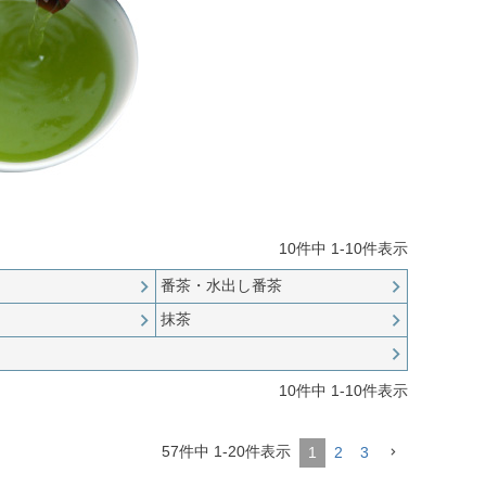
10
件中
1
-
10
件表示
番茶・水出し番茶
抹茶
10
件中
1
-
10
件表示
57
件中
1
-
20
件表示
1
2
3