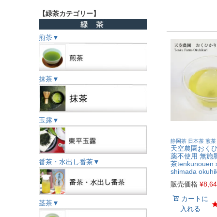
【緑茶カテゴリー】
煎茶▼
抹茶▼
玉露▼
静岡茶 日本茶 煎茶
天空農園おくひか
薬不使用 無施肥
番茶・水出し番茶▼
茶tenkunouen 
shimada okuhi
販売価格
¥
8,6
カートに
茎茶▼
入れる