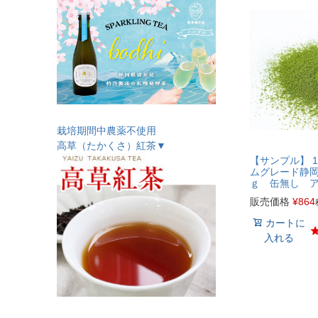
栽培期間中農薬不使用
高草（たかくさ）紅茶▼
【サンプル】 1
ムグレード静岡
ｇ 缶無し 
販売価格
¥
864
カートに
入れる