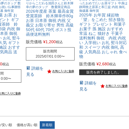
夢のタッグ 数
りからこだわる池田さんと鈴木輝
ったおめでたいお茶ギフト 中身は
お祝い仏事贈答
幸の夢のタッグ 数量限定商品
静岡牧之原茶と和三盆 内祝 御礼
歳暮 御年賀
2026年度産 茶葉 最高金賞
御歳暮 御年賀
葉 お茶 お
2025年 お年賀 縁起物
受賞茶師 鈴木輝幸作80g
ゼント ギフ
「望」をこめた 招き猫缶
お茶 日本茶 御祝 内祝 父
賞茶師 鈴
ギフト プレゼント 和菓子
義父 お取り寄せ 男性 高級
3袋 内祝 御
お菓子 孫 施設 おすすめ
50代 60代 70代 ポスト投
日本茶 御祝
常温 ねこ 猫好き 干菓子
函便送料無料
 お礼 熨斗
送料無料 御祝 内祝 内祝
販売価格
¥
1,200
税込
人気 ギフト
い 入学祝い お礼 熨斗対応
施設 おすす
和 スイーツ 内祝 御礼 高
販売期間
人気商品 送
級 人気商品 おしゃれ 食べ
物
2025/07/01 0:00
〜
50
販売価格
¥
2,680
税込
税込
詳細を
販売を終了しました。
期間
見る
 0:00
〜
詳細を
見る
が安い順
価格が高い順
新着順