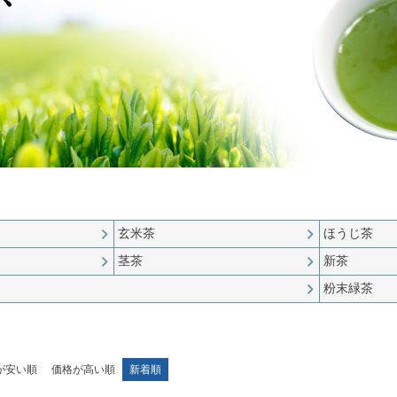
玄米茶
ほうじ茶
茎茶
新茶
粉末緑茶
が安い順
価格が高い順
新着順