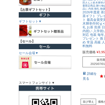
田さんと鈴木輝幸の
量限定商品 贈り物
品に 内祝 御礼 御
【お茶ギフトセット】
2026年度産 茶
茶ギフト プレ
ト 最高金賞受
ギフトセット▼
木輝幸作80ｇ×
礼 お茶 煎茶 
内祝い 入学祝い
対応 包装 毎年
プレゼント 孫 
【セール】
め 常温 高級 
料無料
販売価格
¥
3,9
セール会場▼
販売
2025/07/01
詳細を
見る
スマートフォンサイト▼
並び替え
価格