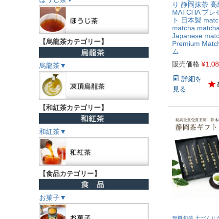
り 静岡抹茶 高
MATCHA プ
ト 日本製 match
matcha match
Japanese mat
【烏龍茶カテゴリー】
Premium Ma
ム
販売価格
¥
1,0
烏龍茶▼
詳細を
見る
【和紅茶カテゴリー】
和紅茶▼
【食品カテゴリー】
お菓子▼
無料包装 土づくり