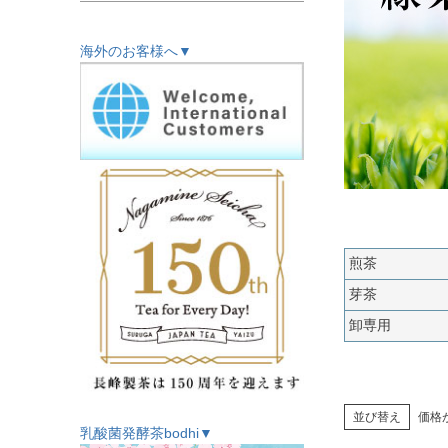
海外のお客様へ▼
煎茶
芽茶
卸専用
並び替え
価格
乳酸菌発酵茶bodhi▼