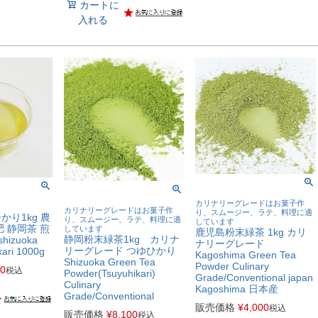
カートに
入れる
カリナリーグレードはお菓子作
カリナリーグレードはお菓子作
り、スムージー、ラテ、料理に適
り1kg 農
り、スムージー、ラテ、料理に適
しています
 静岡茶 煎
しています
鹿児島粉末緑茶 1kg カリ
静岡粉末緑茶1kg カリナ
shizuoka
ナリーグレード
リーグレード つゆひかり
kari 1000g
Kagoshima Green Tea
Shizuoka Green Tea
Powder Culinary
40
税込
Powder(Tsuyuhikari)
Grade/Conventional japan
Culinary
Kagoshima 日本産
Grade/Conventional
販売価格
¥
4,000
税込
販売価格
¥
8,100
税込