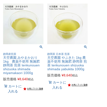
静岡産煎茶
静岡茶 日本茶 煎茶
天空農園 みやまかおり
天空農園 やぶきた 1kg 農
1kg 農薬不使用 無施肥
薬不使用 無施肥 静岡茶 煎
静岡茶 煎茶 tenkunouen
茶 tenkunouen shizuoka
shizuoka shimada
shimada yabukita 1000g
miyamakaori 1000g
販売価格
¥
8,640
税込
販売価格
¥
8,640
税込
カートに
カートに
入れる
入れる