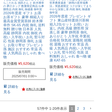
らこだわる 池田さん と 鈴木輝幸
世界農業遺産「静岡の茶草場農
の 夢のタッグ 数量限定商品 仏事
法」実践者限定 コクが深くてまろ
贈答品 内祝 御礼 御歳暮 御年賀
やかな深蒸し茶 内祝 御礼 御歳暮
2026年度産 ギフト お茶
御年賀
2026年度産 プレゼント ギ
お茶ギフト 豪華 桐箱入り
フト 東山産特選掛川茶桐
最高金賞受賞茶師 鈴木輝
箱入2缶セット お祝い お
幸作 SK-65 内祝 御礼 送料
返し 内祝 高級 贈答用 深
無料 贈り物 日本茶 人気
蒸し茶 豪華 静岡茶 御礼
高級 静岡茶 内祝 御祝 内
ありがとう 入学祝 卒業祝
祝い 入学祝い お礼 熨斗対
合格祝 快気祝 退職祝 就職
応 包装 静岡茶 御礼 お返
祝 退職 おすすめ 常温 高
し お取り寄せ プレゼント
級 人気商品 内祝い 入学祝
孫 施設 おすすめ 常温 高
い お礼 熨斗対応 包装 送
級 人気商品 おしゃれ 食べ
料無料 おしゃれ 食べ物 健
物
康 KAT-65
販売価格
¥
5,620
税込
販売価格
¥
5,620
税込
販売期間
詳細を
2025/07/01 0:00
〜
見る
詳細を
見る
57
件中
1
-
20
件表示
1
2
3