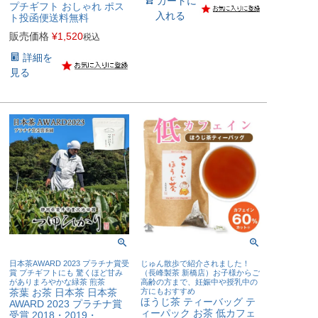
カートに
プチギフト おしゃれ ポス
入れる
ト投函便送料無料
販売価格
¥
1,520
税込
詳細を
見る
日本茶AWARD 2023 プラチナ賞受
じゅん散歩で紹介されました！
賞 プチギフトにも 驚くほど甘み
（長峰製茶 新橋店）お子様からご
がありまろやかな緑茶 煎茶
高齢の方まで、妊娠中や授乳中の
茶葉 お茶 日本茶 日本茶
方にもおすすめ
ほうじ茶 ティーバッグ テ
AWARD 2023 プラチナ賞
ィーパック お茶 低カフェ
受賞 2018・2019・