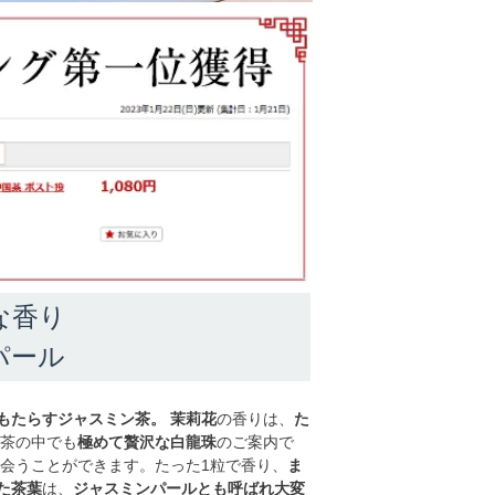
な香り
パール
もたらすジャスミン茶。
茉莉花
の香りは、
た
ン茶の中でも
極めて贅沢な白龍珠
のご案内で
会うことができます。たった1粒で香り、
ま
た茶葉
は、
ジャスミンパールとも呼ばれ大変