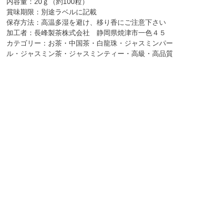
内容量：20ｇ（約100粒）
賞味期限：別途ラベルに記載
保存方法：高温多湿を避け、移り香にご注意下さい
加工者：長峰製茶株式会社 静岡県焼津市一色４５
カテゴリー：お茶・中国茶・白龍珠・ジャスミンパー
ル・ジャスミン茶・ジャスミンティー・高級・高品質