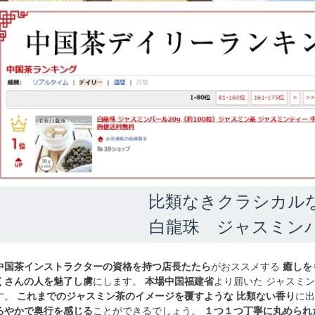
比類なきクラシカル
白龍珠 ジャスミン
中国茶インストラクターの資格を持つ店長たたら
がおススメする
癒しを
くさんの人を魅了し虜
にします。
本場中国福建省
より届いた ジャスミ
す。
これまでのジャスミン茶のイメージを覆すような 比類ない香り
に出
ろやかで奥行を感じる
ことができるでしょう。
１つ１つ丁寧に丸められ