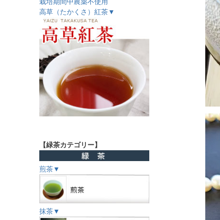
栽培期間中農薬不使用
高草（たかくさ）紅茶▼
【緑茶カテゴリー】
煎茶▼
抹茶▼