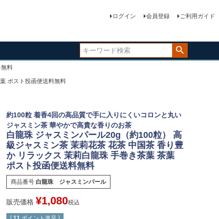
ログイン
会員登録
ご利用ガイド
料無料
茶葉 ポスト投函便送料無料
約100粒 着香4回の高品質で手に入りにくいコロンと丸い
ジャスミン茶 華やかで高貴な香りのお茶
白龍珠 ジャスミンパール20g（約100粒） 高
級ジャスミン茶 茉莉花茶 花茶 中国茶 香り豊
か リラックス 茉莉白龍珠 手巻き茶葉 茶葉
ポスト投函便送料無料
商品番号
白龍珠 ジャスミンパール
¥
1,080
販売価格
税込
[
11
ポイント進呈 ]