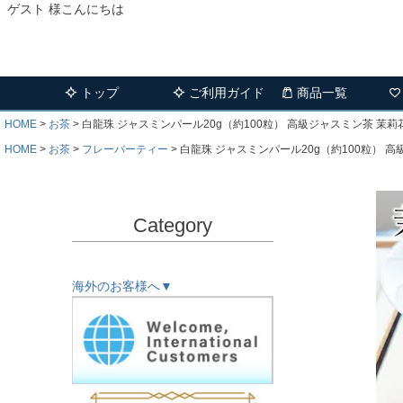
ゲスト 様こんにちは
トップ
ご利用ガイド
商品一覧
HOME
お茶
白龍珠 ジャスミンパール20g（約100粒） 高級ジャスミン茶 茉莉
HOME
お茶
フレーバーティー
白龍珠 ジャスミンパール20g（約100粒） 
Category
海外のお客様へ▼