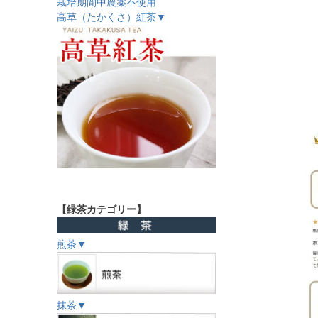
栽培期間中農薬不使用
高草（たかくさ）紅茶▼
【緑茶カテゴリー】
煎茶▼
抹茶▼