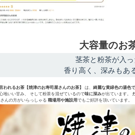
大容量のお
茎茶と粉茶が入っ
香り高く、深みもあ
言われるお茶【焼津のお寿司屋さんのお茶】
は、
綺麗な黄緑色の湯色
心地いい甘み、 そして粉茶を混ぜているので
味に深み
が出ています。
くさんの方がいらっしゃる
職場用や施設用
でもご好評を頂いています。