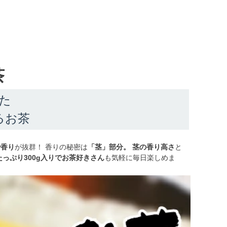
茶
た
るお茶
で香り
が抜群！ 香りの秘密は
「茎」部分。
茎の香り高さ
と
たっぷり300g入りでお茶好きさん
も気軽に毎日楽しめま