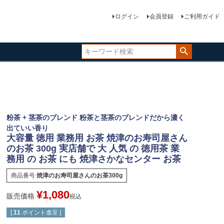
ログイン
会員登録
ご利用ガイド
粉茶 + 茎茶のブレンド 粉茶と茎茶のブレンドだから濃く
出ていい香り
大容量 徳用 業務用 お茶 焼津のお寿司屋さん
のお茶 300g 実店舗で 大 人気 の 徳用茶 業
務用 の お茶 にも 焼津さかなセンター お茶
商品番号
焼津のお寿司屋さんのお茶300g
¥
1,080
販売価格
税込
[
11
ポイント進呈 ]