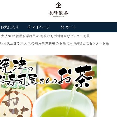
お気に入り
マイページ
カート
検索
 大 人気 の 徳用茶 業務用 の お茶 にも 焼津さかなセンター お茶
0g 実店舗で 大 人気 の 徳用茶 業務用 の お茶 にも 焼津さかなセンター お茶