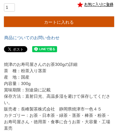
カートに入れる
商品についてのお問い合わせ
焼津のお寿司屋さんのお茶300gの詳細
茶 種：粉茶入り茎茶
産 地：国産
内容量：300g
賞味期限：別途袋に記載
保存方法：直射日光、高温多湿を避けて保存してくださ
い。
販売者：長峰製茶株式会社 静岡県焼津市一色４５
カテゴリー：お茶・日本茶・緑茶・茎茶・棒茶・粉茶・
お寿司屋さん・徳用茶・食事に合うお茶・大容量・工場
直売