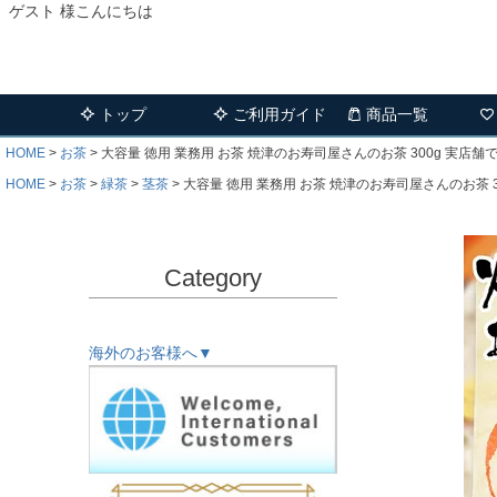
ゲスト 様こんにちは
トップ
ご利用ガイド
商品一覧
HOME
お茶
大容量 徳用 業務用 お茶 焼津のお寿司屋さんのお茶 300g 実店舗で
HOME
お茶
緑茶
茎茶
大容量 徳用 業務用 お茶 焼津のお寿司屋さんのお茶 30
Category
海外のお客様へ▼