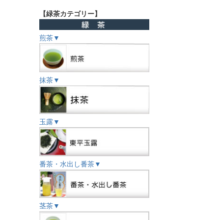
【緑茶カテゴリー】
煎茶▼
抹茶▼
玉露▼
番茶・水出し番茶▼
茎茶▼