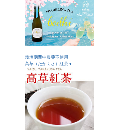
栽培期間中農薬不使用
高草（たかくさ）紅茶▼