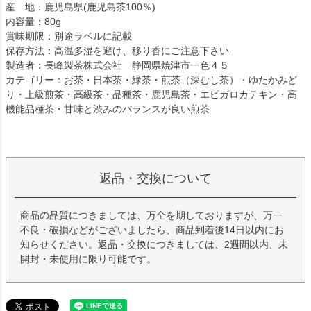
産 地：鹿児島県(鹿児島茶100％)
内容量：80g
賞味期限：別途ラベルに記載
保存方法：高温多湿を避け、移り香にご注意下さい
製造者：長峰製茶株式会社 静岡県焼津市一色４５
カテゴリー：お茶・日本茶・緑茶・煎茶（深むし茶）・ゆたかみど
り・上級煎茶・高級茶・品種茶・鹿児島茶・エピガロカテキン・高
機能品種茶・甘味と渋みのバランスが良い煎茶
返品・交換について
商品の品質につきましては、万全を期しておりますが、万一
不良・破損などがございましたら、商品到着後14日以内にお
知らせください。返品・交換につきましては、2週間以内、未
開封・未使用に限り可能です。