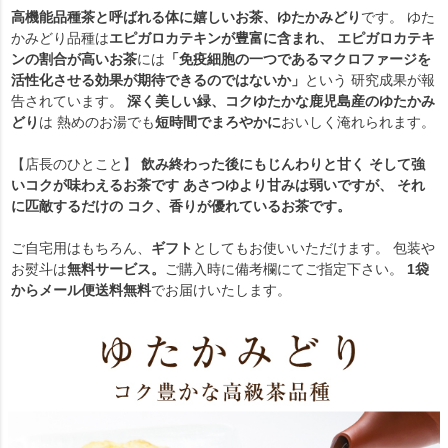
高機能品種茶と呼ばれる体に嬉しいお茶、ゆたかみどり
です。 ゆた
かみどり品種は
エピガロカテキンが豊富に含まれ、 エピガロカテキ
ンの割合が高いお茶
には
「免疫細胞の一つであるマクロファージを
活性化させる効果が期待できるのではないか」
という 研究成果が報
告されています。
深く美しい緑、コクゆたかな鹿児島産のゆたかみ
どり
は 熱めのお湯でも
短時間でまろやかに
おいしく淹れられます。
【店長のひとこと】
飲み終わった後にもじんわりと甘く そして強
いコクが味わえるお茶です あさつゆより甘みは弱いですが、 それ
に匹敵するだけの コク、香りが優れているお茶です。
ご自宅用はもちろん、
ギフト
としてもお使いいただけます。 包装や
お熨斗は
無料サービス。
ご購入時に備考欄にてご指定下さい。
1袋
からメール便送料無料
でお届けいたします。