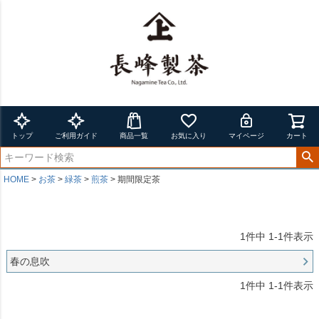
トップ
ご利用ガイド
商品一覧
お気に入り
マイページ
カート
HOME
お茶
緑茶
煎茶
期間限定茶
1
件中
1
-
1
件表示
春の息吹
1
件中
1
-
1
件表示