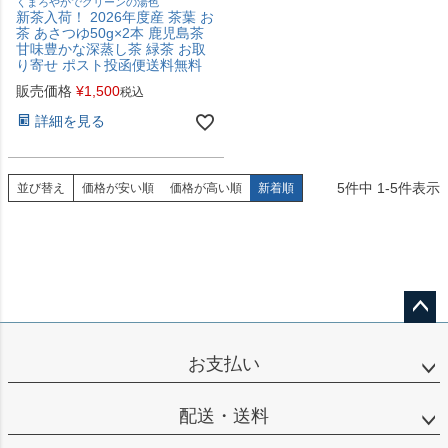
くまろやかでグリーンの湯色
新茶入荷！ 2026年度産 茶葉 お
茶 あさつゆ50g×2本 鹿児島茶
甘味豊かな深蒸し茶 緑茶 お取
り寄せ ポスト投函便送料無料
販売価格
¥
1,500
税込
詳細を見る
5
件中
1
-
5
件表示
並び替え
価格が安い順
価格が高い順
新着順
ペー
ジト
お支払い
ップ
へ
配送・送料