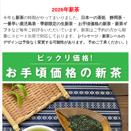
2026年新茶
今年も
新茶
の時期がやってまいりました。
日本一の茶処 静岡茶・
一番早い鹿児島茶・季節限定の生新茶・ お手頃価格の新茶・新茶ギ
フト
など毎年ご好評をいただいています。新茶はご予約の方から順
番にスピード出荷で対応しております。
(パッケージ・新茶シールの
デザインは予告なく変更する可能性があります。 予めご了承ください。)