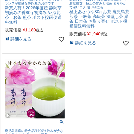
ランスが絶妙な静岡産のお茶です
鮮度抜群 極上の甘みと湯色 まろやか
新茶入荷！2026年度産 静岡茶
で深いコク 贈り物にも
極上あさつゆ80g お茶 鹿児島茶
初摘みの香80g 初摘み やぶ北
煎茶 上級茶 高級茶 深蒸し茶 緑
茶 お茶 煎茶 ポスト投函便送
茶 日本茶 お取り寄せ ポスト投
料無料
函便送料無料
販売価格
¥
1,180
税込
販売価格
¥
1,940
税込
詳細を見る
詳細を見る
鹿児島県産の希少品種100% 渋みが少な