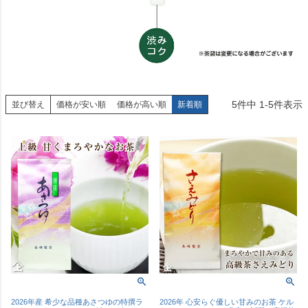
5
件中
1
-
5
件表示
並び替え
価格が安い順
価格が高い順
新着順
2026年産 希少な品種あさつゆの特撰ラ
2026年 心安らぐ優しい甘みのお茶 ケル