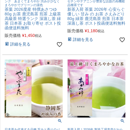
ンク あまくてまろやか 渋みが少なく
セチンやテアニンが豊富な話題の高機能
まろやかでグリーンの湯色
品種茶です
茶葉 2026度産 特撰あさつゆ
新茶入荷 茶葉 2026年 心安らぐ
80g お茶 鹿児島茶 煎茶 上級茶
優しい 甘み の お茶 さえみどり
高級茶 特選ランク 深蒸し茶 緑
80g 緑茶 鹿児島茶 煎茶 日本茶
茶 日本茶 お取り寄せ ポスト投
深蒸し茶 ポスト投函便送料無料
函便送料無料
販売価格
¥
1,180
税込
販売価格
¥
1,450
税込
詳細を見る
詳細を見る
日本茶を代表する品種 旨みと香りのバ
新茶入荷！2026年 製造工場直売だから