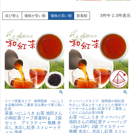
3
件中
1
-
3
件表示
並び替え
価格が安い順
価格が高い順
新着順
リーフ茶葉タイプ 静岡県産 べにふう
ティーバッグタイプ 静岡産の和紅茶
き品種100% 二番茶 甘み豊かで香り高い
やさしい甘みとすっきりとした後味でリ
紅茶
ピーターさんが多い紅茶です 二番茶 ふ
茶葉 べにふうき お茶 池田さん
じのくに山のお茶100選
お茶 べにふうき ティーバッグ
の和紅茶リーフ茶葉80ｇ 2袋
池田さんの和紅茶ティーバッグ
セット アイスティー 無糖 水
（2g×15P）2袋 アイスティー
出し 水出し紅茶 ストレートテ
無糖 水出し 水出し紅茶 ストレ
ィー 国産