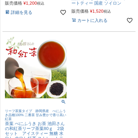
販売価格
¥
1,200
ートティー 国産 ソイロン
税込
販売価格
¥
1,520
税込
詳細を見る
カートに入れる
リーフ茶葉タイプ 静岡県産 べにふう
き品種100% 二番茶 甘み豊かで香り高い
紅茶
茶葉 べにふうき お茶 池田さん
の和紅茶リーフ茶葉80ｇ 2袋
セット アイスティー 無糖 水