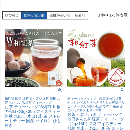
3
件中
1
-
3
件表示
並び替え
価格が安い順
価格が高い順
新着順
和紅茶 国産 紅茶 香り高い紅茶 川根 お
ティーバッグタイプ 静岡産の和紅茶
茶 おいしい W焙煎 ティーバッグ
やさしい甘みとすっきりとした後味でリ
お茶 ティーバッグ W焙煎 川根
ピーターさんが多い紅茶です 二番茶 ふ
じのくに山のお茶100選
の和紅茶3g×30p アイスティー
お茶 べにふうき ティーバッグ
無糖 水出し 水出し紅茶 ストレ
池田さんの和紅茶ティーバッグ
ートティー 国産 ソイロン ひも
（2g×15P）2袋 アイスティー
付き
無糖 水出し 水出し紅茶 ストレ