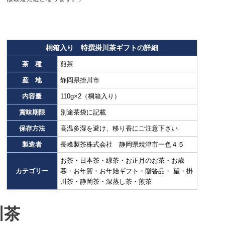
桐箱入り 特撰掛川茶ギフトの詳細
茶 種
煎茶
産 地
静岡県掛川市
内容量
110g×2（桐箱入り）
賞味期限
別途茶袋に記載
保存方法
高温多湿を避け、移り香にご注意下さい
製造者
長峰製茶株式会社 静岡県焼津市一色４５
お茶・日本茶・緑茶・お正月のお茶・お歳
カテゴリー
暮・お年賀・お年始ギフト・贈答品・ 望・掛
川茶・静岡茶・深蒸し茶・煎茶
川茶