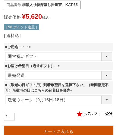
商品番号
桐箱入り特深蒸し掛川茶 KAT-65
¥
5,620
販売価格
税込
[
56
ポイント進呈 ]
送料込
■ご用途・・・
(
必
須
■お届け希望日（通常ギフト）…
)
(
必
須
■（敬老の日ギフト用）到着希望日を選択下さい。（時間指定不
)
可）※敬老の日はこちらの到着日を優先
(
必
須
)
カートに入れる