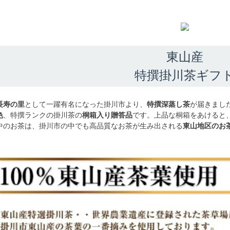
東山産
特撰掛川茶ギフ
長寿の里
として一躍有名になった掛川市より、
特撰深蒸し茶
が届きまし
色
、特撰ランクの掛川茶の
桐箱入り贈答品
です。上品な桐箱をあけると
中のお茶は、掛川市の中でも高品質なお茶が生み出される
東山地区のお