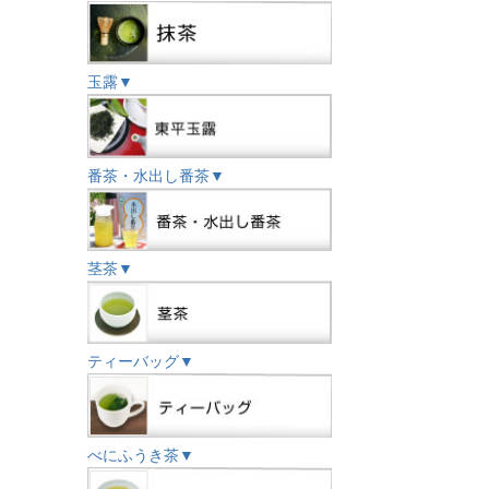
玉露▼
番茶・水出し番茶▼
茎茶▼
ティーバッグ▼
べにふうき茶▼