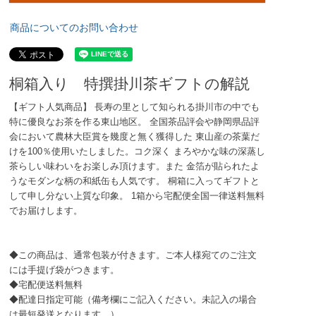
商品についてのお問い合わせ
桐箱入り 特撰掛川茶ギフトの解説
【ギフト人気商品】 長寿の里として知られる掛川市の中でも
特に優良なお茶を作る東山地区。 全国茶品評会や静岡県品評
会において農林大臣賞を幾度と無く獲得した 東山産の茶葉だ
けを100％使用いたしました。コク深く まろやかな味の深蒸し
茶らしい味わいをお楽しみ頂けます。また 金箔が貼られたよ
うなモダンな柄の和紙缶も人気です。 桐箱に入ってギフトと
して申し分ない上質な印象。 1箱から宅配便全国一律送料無料
でお届けします。
◆この商品は、通常包装が付きます。ご本人様宛てのご注文
には手提げ袋がつきます。
◆宅配便送料無料
◆配達日指定可能（備考欄にご記入ください。未記入の場合
は最短発送となります。）