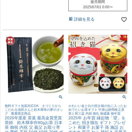
販売期間
2025/07/01 0:00
〜
詳細を見る
無料ギフト包装対応OK 土づくりから
かわいい金と白の招き猫の缶に入ったお
こだわる池田さんと鈴木輝幸の夢のタッ
めでたいお茶ギフト 中身は静岡牧之原
グ 数量限定商品
茶と和三盆 内祝 御礼 御歳暮 御年賀
2026年度産 茶葉 最高金賞受賞
2025年 お年賀 縁起物「望」を
茶師 鈴木輝幸作80gお茶 日本
こめた 招き猫缶 ギフト プレゼ
茶 御祝 内祝 父 義父 お取り寄
ント 和菓子 お菓子 孫 施設 お