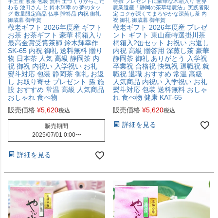
手土産 煎茶 包装 無料 土づくりからこだ
特撰 プレゼントに豪華な木箱入り 世界
わる 池田さん と 鈴木輝幸 の 夢のタッ
農業遺産「静岡の茶草場農法」実践者限
グ 数量限定商品 仏事 贈答品 内祝 御礼
定 コクが深くてまろやかな深蒸し茶 内
御歳暮 御年賀
祝 御礼 御歳暮 御年賀
敬老ギフト 2026年度産 ギフト
敬老ギフト 2026年度産 プレゼ
お茶 お茶ギフト 豪華 桐箱入り
ント ギフト 東山産特選掛川茶
最高金賞受賞茶師 鈴木輝幸作
桐箱入2缶セット お祝い お返し
SK-65 内祝 御礼 送料無料 贈り
内祝 高級 贈答用 深蒸し茶 豪華
物 日本茶 人気 高級 静岡茶 内
静岡茶 御礼 ありがとう 入学祝
祝 御祝 内祝い 入学祝い お礼
卒業祝 合格祝 快気祝 退職祝 就
熨斗対応 包装 静岡茶 御礼 お返
職祝 退職 おすすめ 常温 高級
し お取り寄せ プレゼント 孫 施
人気商品 内祝い 入学祝い お礼
設 おすすめ 常温 高級 人気商品
熨斗対応 包装 送料無料 おしゃ
おしゃれ 食べ物
れ 食べ物 健康 KAT-65
販売価格
¥
5,620
販売価格
¥
5,620
税込
税込
詳細を見る
販売期間
2025/07/01 0:00
〜
詳細を見る