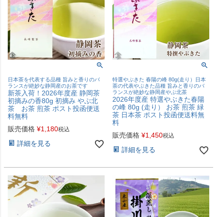
日本茶を代表する品種 旨みと香りのバ
特選やぶきた 春陽の峰 80g(走り）日本
ランスが絶妙な静岡産のお茶です
茶の代表やぶきた品種 旨みと香りのバ
新茶入荷！2026年度産 静岡茶
ランスが絶妙な静岡産やぶ北茶
2026年度産 特選やぶきた春陽
初摘みの香80g 初摘み やぶ北
の峰 80g (走り） お茶 煎茶 緑
茶 お茶 煎茶 ポスト投函便送
茶 日本茶 ポスト投函便送料無
料無料
料
販売価格
¥
1,180
税込
販売価格
¥
1,450
税込
詳細を見る
詳細を見る