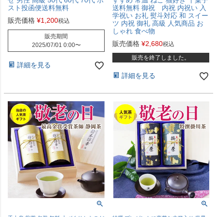
せ 男性 高級 50代 60代 70代 ポ
すすめ 常温 ねこ 猫好き 干菓子
スト投函便送料無料
送料無料 御祝 内祝 内祝い 入
学祝い お礼 熨斗対応 和 スイー
販売価格
¥
1,200
税込
ツ 内祝 御礼 高級 人気商品 お
しゃれ 食べ物
販売期間
販売価格
¥
2,680
税込
2025/07/01 0:00
〜
販売を終了しました。
詳細を見る
詳細を見る