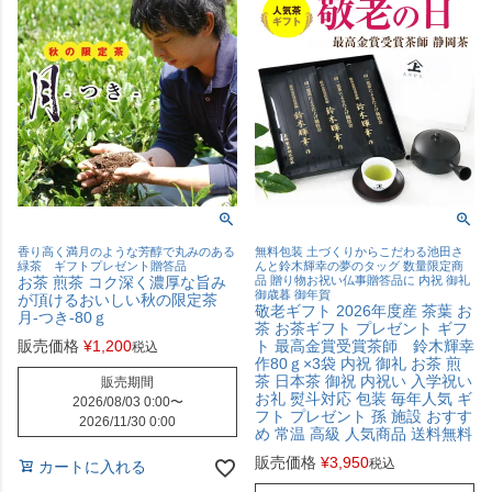
香り高く満月のような芳醇で丸みのある
無料包装 土づくりからこだわる池田さ
緑茶 ギフトプレゼント贈答品
んと鈴木輝幸の夢のタッグ 数量限定商
お茶 煎茶 コク深く濃厚な旨み
品 贈り物お祝い仏事贈答品に 内祝 御礼
御歳暮 御年賀
が頂けるおいしい秋の限定茶
敬老ギフト 2026年度産 茶葉 お
月-つき-80ｇ
茶 お茶ギフト プレゼント ギフ
販売価格
¥
1,200
ト 最高金賞受賞茶師 鈴木輝幸
税込
作80ｇ×3袋 内祝 御礼 お茶 煎
茶 日本茶 御祝 内祝い 入学祝い
販売期間
お礼 熨斗対応 包装 毎年人気 ギ
2026/08/03 0:00
〜
フト プレゼント 孫 施設 おすす
2026/11/30 0:00
め 常温 高級 人気商品 送料無料
販売価格
¥
3,950
税込
カートに入れる