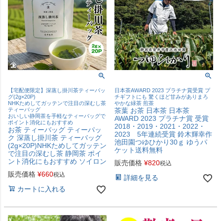
【宅配便限定】深蒸し掛川茶ティーバッ
日本茶AWARD 2023 プラチナ賞受賞 プ
グ(2g×20P)
チギフトにも 驚くほど甘みがありまろ
NHKためしてガッテンで注目の深むし茶
やかな緑茶 煎茶
ティーバッグ
茶葉 お茶 日本茶 日本茶
おいしい静岡茶を手軽なティーバッグで
AWARD 2023 プラチナ賞 受賞
ポイント消化にもおすすめ
2018・2019・2021・2022・
お茶 ティーバッグ ティーパッ
2023 5年連続受賞 鈴木輝幸作
ク 深蒸し掛川茶 ティーバッグ
池田園つゆひかり30ｇ ゆうパ
(2g×20P)NHKためしてガッテン
ケット送料無料
で注目の深むし茶 静岡茶 ポイ
ント消化にもおすすめ ソイロン
販売価格
¥
820
税込
販売価格
¥
660
税込
詳細を見る
カートに入れる