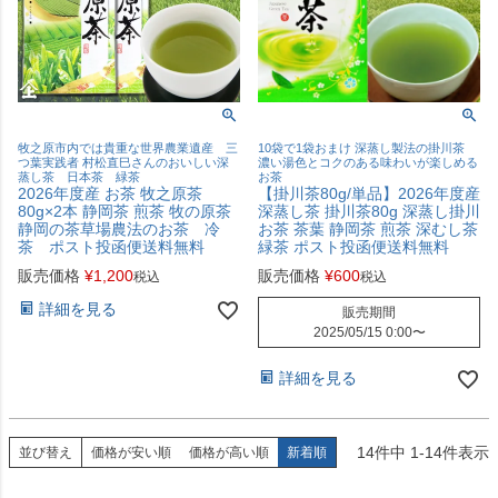
牧之原市内では貴重な世界農業遺産 三
10袋で1袋おまけ 深蒸し製法の掛川茶
つ葉実践者 村松直巳さんのおいしい深
濃い湯色とコクのある味わいが楽しめる
蒸し茶 日本茶 緑茶
お茶
2026年度産 お茶 牧之原茶
【掛川茶80g/単品】2026年度産
80g×2本 静岡茶 煎茶 牧の原茶
深蒸し茶 掛川茶80g 深蒸し掛川
静岡の茶草場農法のお茶 冷
お茶 茶葉 静岡茶 煎茶 深むし茶
茶 ポスト投函便送料無料
緑茶 ポスト投函便送料無料
販売価格
¥
1,200
販売価格
¥
600
税込
税込
詳細を見る
販売期間
2025/05/15 0:00
〜
詳細を見る
14
件中
1
-
14
件表示
並び替え
価格が安い順
価格が高い順
新着順