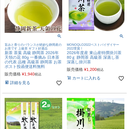
旨みと香りのバランスが絶妙な静岡産の
MONOQLO2022ベストバイザイヤー
お茶です 上級茶 ギフト好適品
2022受賞！
新茶 茶葉 高級 静岡茶 2026年
2026年度産 東山産特撰掛川茶
天領の花 80g 一番摘み 日本茶
80ｇ 静岡茶 高級茶 深蒸し茶
の代表 品種 高級茶 静岡茶 お茶
深蒸し掛川茶
ポスト投函便送料無料
販売価格
¥
1,200
税込
販売価格
¥
1,940
税込
カートに入れる
詳細を見る