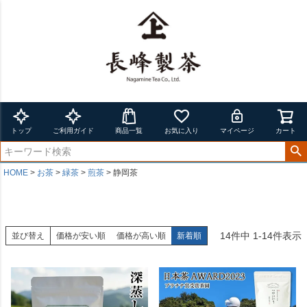
トップ
ご利用ガイド
商品一覧
お気に入り
マイページ
カート
HOME
お茶
緑茶
煎茶
静岡茶
14
件中
1
-
14
件表示
並び替え
価格が安い順
価格が高い順
新着順