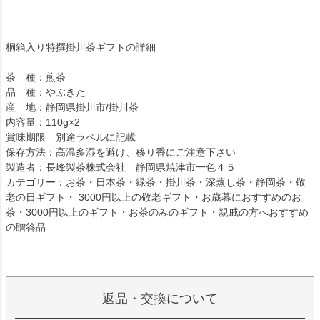
桐箱入り特撰掛川茶ギフトの詳細
茶 種：煎茶
品 種：やぶきた
産 地：静岡県掛川市/掛川茶
内容量：110g×2
賞味期限 別途ラベルに記載
保存方法：高温多湿を避け、移り香にご注意下さい
製造者：長峰製茶株式会社 静岡県焼津市一色４５
カテゴリー：お茶・日本茶・緑茶・掛川茶・深蒸し茶・静岡茶・敬
老の日ギフト・ 3000円以上の敬老ギフト・お歳暮におすすめのお
茶・3000円以上のギフト・お茶のみのギフト・親戚の方へおすすめ
の贈答品
返品・交換について