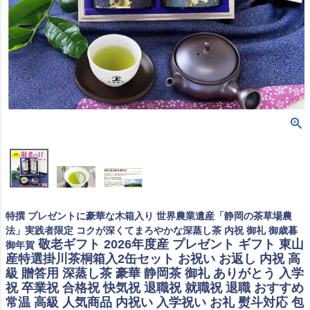
特撰 プレゼントに豪華な木箱入り 世界農業遺産「静岡の茶草場農
法」実践者限定 コクが深くてまろやかな深蒸し茶 内祝 御礼 御歳暮
敬老ギフト 2026年度産 プレゼント ギフト 東山
御年賀
産特選掛川茶桐箱入2缶セット お祝い お返し 内祝 高
級 贈答用 深蒸し茶 豪華 静岡茶 御礼 ありがとう 入学
祝 卒業祝 合格祝 快気祝 退職祝 就職祝 退職 おすすめ
常温 高級 人気商品 内祝い 入学祝い お礼 熨斗対応 包