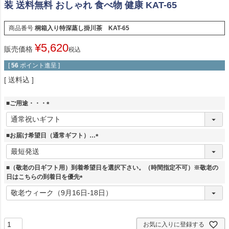
装 送料無料 おしゃれ 食べ物 健康 KAT-65
商品番号
桐箱入り特深蒸し掛川茶 KAT-65
¥
5,620
販売価格
税込
[
56
ポイント進呈 ]
送料込
■ご用途・・・
(
必
須
■お届け希望日（通常ギフト）…
)
(
必
須
■（敬老の日ギフト用）到着希望日を選択下さい。（時間指定不可）※敬老の
)
日はこちらの到着日を優先
(
必
須
)
お気に入りに登録する