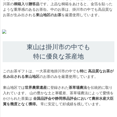
川茶の
桐箱入り贈答品
です。上品な桐箱をあけると、金箔を貼った
ような重厚感のあるお茶缶。中のお茶は、掛川市の中でも高品質な
お茶が生み出される
東山地区のお茶
を厳選使用しています。
東山は掛川市の中でも
特に優良な茶産地
このお茶ギフトは、一大茶産地掛川市の中でも
特に 高品質なお茶が
生み出される東山地区
のお茶のみを厳選使用しています。
東山地区では
世界農業遺産
に登録された
茶草場農法
を伝統的に取り
入れています。 山の豊かな土と寒暖差、茶草場農法によって愛情を
かけられた茶葉は
全国品評会や静岡県品評会において農林水産大臣
賞を幾度となく獲得。
常に安定して好成績を残しています。