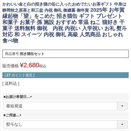
かわいい金と白の招き猫の缶に入ったおめでたいお茶ギフト 中身は
2025年 お年賀
静岡牧之原茶と和三盆 内祝 御礼 御歳暮 御年賀
縁起物「望」をこめた 招き猫缶 ギフト プレゼント
和菓子 お菓子 孫 施設 おすすめ 常温 ねこ 猫好き 干
菓子 送料無料 御祝 内祝 内祝い 入学祝い お礼 熨斗
対応 和 スイーツ 内祝 御礼 高級 人気商品 おしゃれ
食べ物
商品番号
招き猫缶セット
¥
2,680
販売価格
税込
[
27
ポイント進呈 ]
送料込
■お届け希望日…
(
必
須
■ご用途…
)
(
必