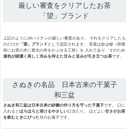
厳しい審査をクリアしたお茶
「望」ブランド
上記のようにJAハイナンの厳しい審査があり、 それをクリアしたも
のだけが
「望」ブランド
として認定されます。 茶葉は
かぶせ
（収穫
前にお茶の木に遮光の布をかぶせる工程）を 入れてあり、そのため
湯色が緑濃く美しく渋みを抑えた甘みと旨みが引き立つお茶
です。
さぬきの名品 日本古来の干菓子
和三盆
さぬき和三盆は日本古来の砂糖の作り方を守った干菓子
です。 口に
入れると
ほろほろと溶けるやさしい
口当たり。 ほどよい
甘さがお茶
を飲むときにぴったり
のお菓子です。