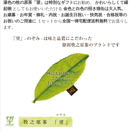
湯色の牧の原茶「望」は特別なギフトに
お勧め。
かわいらしくて縁
起物
としてもお使いいただける
金色と白色の招き猫缶は大人気。
お歳暮・お年賀・御礼・内祝・お誕生日祝い・快気祝・合格祝等の
お祝いのご用途に
１セットから
全国一律宅配便送料無料
でお送りし
ます。