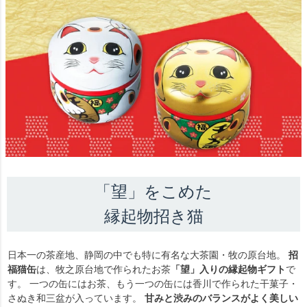
「望」をこめた
縁起物招き猫
日本一の茶産地、静岡の中でも特に有名な大茶園・牧の原台地。
招
福猫缶
は、牧之原台地で作られたお茶
「望」入りの縁起物ギフト
で
す。 一つの缶にはお茶、もう一つの缶には香川で作られた干菓子・
さぬき和三盆が入っています。
甘みと渋みのバランスがよく美しい