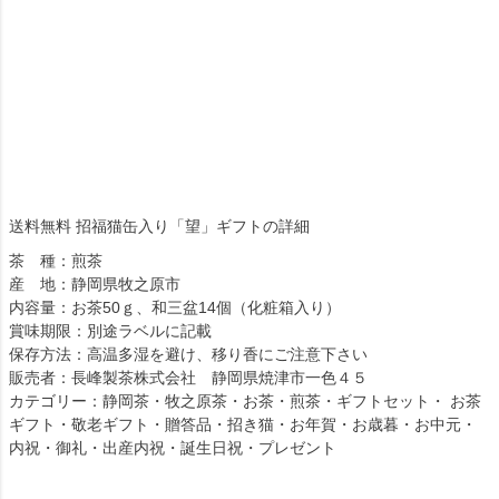
送料無料 招福猫缶入り「望」ギフトの詳細
茶 種：煎茶
産 地：静岡県牧之原市
内容量：お茶50ｇ、和三盆14個（化粧箱入り）
賞味期限：別途ラベルに記載
保存方法：高温多湿を避け、移り香にご注意下さい
販売者：長峰製茶株式会社 静岡県焼津市一色４５
カテゴリー：静岡茶・牧之原茶・お茶・煎茶・ギフトセット・ お茶
ギフト・敬老ギフト・贈答品・招き猫・お年賀・お歳暮・お中元・
内祝・御礼・出産内祝・誕生日祝・プレゼント