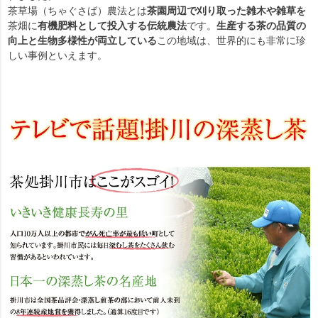
茶草場（ちゃぐさば）農法とは
茶園周辺で刈り取った雑木や雑草を
茶畑に
有機肥料として投入する伝統農法
です。
生産する茶の品質の
向上と生物多様性が両立している
この地域は、世界的にも非常に珍
しい事例といえます。