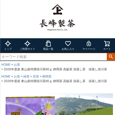
トップ
ご利用ガイド
商品一覧
お気に入り
マイページ
カート
HOME
お茶
2026年度産 東山産特撰掛川茶80ｇ 静岡茶 高級茶 深蒸し茶 深蒸し掛川茶
HOME
お茶
緑茶
煎茶
静岡茶
2026年度産 東山産特撰掛川茶80ｇ 静岡茶 高級茶 深蒸し茶 深蒸し掛川茶