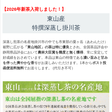
【2026年新茶入荷しました！】
東山産
特撰深蒸し掛川茶
深蒸し煎茶の名産地掛川市の中でも市東部の粟ヶ岳（あわんたけ）
裾野に広がる
「東山地区」の茶は特に優良
とされ、全国茶品評会や
静岡県品評会において
農林大臣賞を幾度と無く獲得
、常に安定して
好成績をおさめています。本品は東山の特徴である
濃い旨みと甘み
を伴った爽やかな香り
がお楽しみいただけます。1本から
ポスト投
函便送料無料
でお送りします。 (代引き不可）