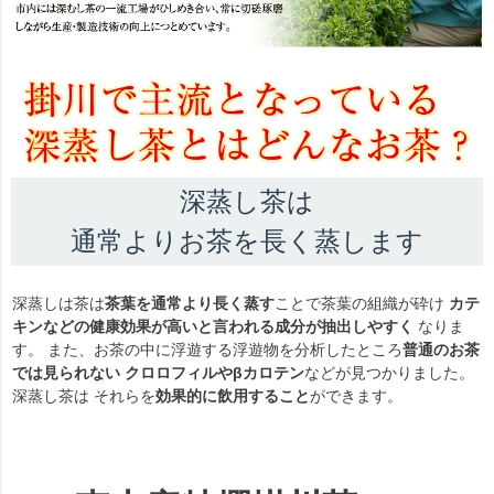
深蒸し茶は
通常よりお茶を長く蒸します
深蒸しは茶は
茶葉を通常より長く蒸す
ことで茶葉の組織が砕け
カテ
キンなどの健康効果が高いと言われる成分が抽出しやすく
なりま
す。 また、お茶の中に浮遊する浮遊物を分析したところ
普通のお茶
では見られない クロロフィルやβカロテン
などが見つかりました。
深蒸し茶は それらを
効果的に飲用すること
ができます。