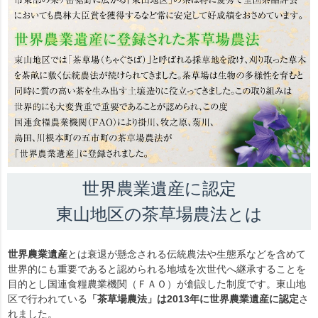
世界農業遺産に認定
東山地区の茶草場農法とは
世界農業遺産
とは衰退が懸念される伝統農法や生態系などを含めて
世界的にも重要であると認められる地域を次世代へ継承することを
目的とし国連食糧農業機関（ＦＡＯ）が創設した制度です。東山地
区で行われている
「茶草場農法」は2013年に世界農業遺産に認定
さ
れました。