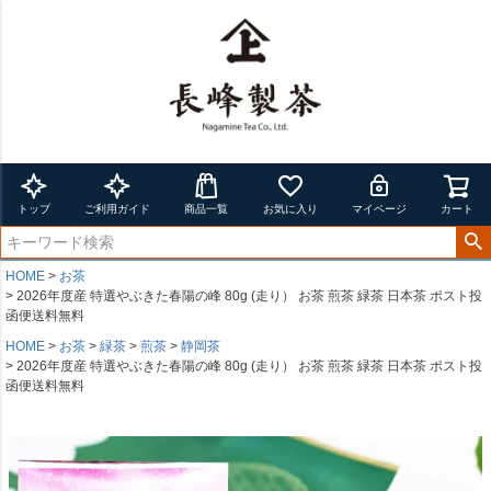
トップ
ご利用ガイド
商品一覧
お気に入り
マイページ
カート
HOME
お茶
2026年度産 特選やぶきた春陽の峰 80g (走り） お茶 煎茶 緑茶 日本茶 ポスト投
函便送料無料
HOME
お茶
緑茶
煎茶
静岡茶
2026年度産 特選やぶきた春陽の峰 80g (走り） お茶 煎茶 緑茶 日本茶 ポスト投
函便送料無料