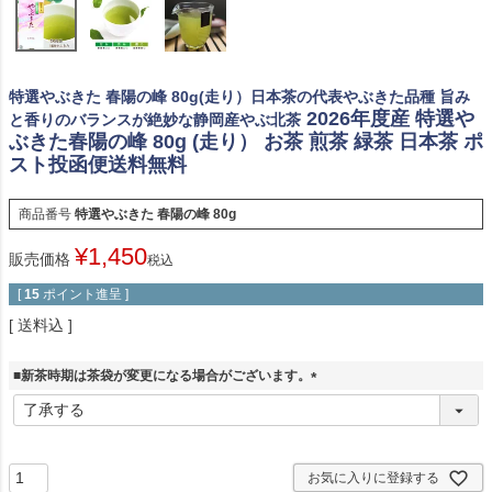
特選やぶきた 春陽の峰 80g(走り）日本茶の代表やぶきた品種 旨み
2026年度産 特選や
と香りのバランスが絶妙な静岡産やぶ北茶
ぶきた春陽の峰 80g (走り） お茶 煎茶 緑茶 日本茶 ポ
スト投函便送料無料
商品番号
特選やぶきた 春陽の峰 80g
¥
1,450
販売価格
税込
[
15
ポイント進呈 ]
送料込
■新茶時期は茶袋が変更になる場合がございます。
(
必
須
)
お気に入りに登録する