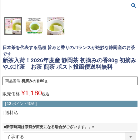
日本茶を代表する品種 旨みと香りのバランスが絶妙な静岡産のお茶
です
新茶入荷！2026年度産 静岡茶 初摘みの香80g 初摘み
やぶ北茶 お茶 煎茶 ポスト投函便送料無料
商品番号
初摘みの香80ｇ
¥
1,180
販売価格
税込
[
12
ポイント進呈 ]
送料込
■新茶時期は茶袋が変更になる場合がございます。。
(
必